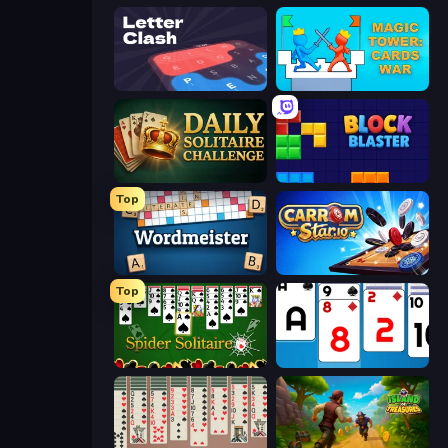
LetterClash
Magic Tower: Cards War
Daily Solitaire Challenge
Block Blaster
Top
Wordmeister
Carrom Stars.io
Top
Spider Solitaire
Social Solitaire