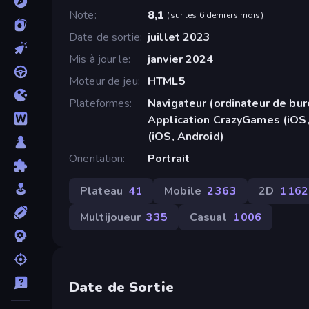
Note
8,1
(
sur les 6 derniers mois
)
Date de sortie
juillet 2023
Mis à jour le
janvier 2024
Moteur de jeu
HTML5
Plateformes
Navigateur (ordinateur de bur
Application CrazyGames (iOS,
(iOS, Android)
Orientation
Portrait
Plateau
41
Mobile
2 363
2D
1 162
Multijoueur
335
Casual
1 006
Date de Sortie