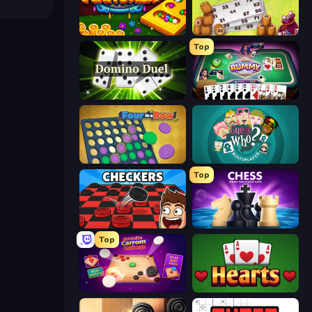
Mancala Online
Russian Bingo
Top
Domino Duel
Gin Rummy Mania
Four in a Row
Guess Who Online
Top
Checkers & Draughts Multiplayer
Chess Online Multiplayer
Top
Disk Strike: Carrom Challenge
Hearts: Classic