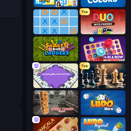
Ludo King
Uno
Top
Morpion
DUO With Friends
Serpents et échelles
Connect 4 Online Multiplayer
Top
PolyBusiness (Unofficial Monopoly)
Chess Free
Table Tower Online
Ludo Hero