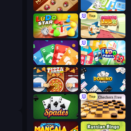
Mancala Classic
Ludo Legend
Top
Ludo Star League
Sweety Ludo
Foono Online Multiplayer
Ludo Party
Pizza Challenge
Domino Battle
Top
Spades
English Checkers Free