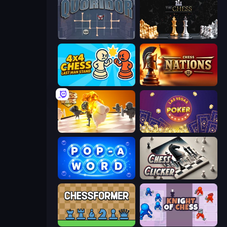
Quoridor Online
The Chess
4x4 Chess: Last Man Stand
Chess Nations
Chess Wars
Las Vegas Poker
Pop-a-Word
Chess Clicker
Chessformer
Knight of Chess