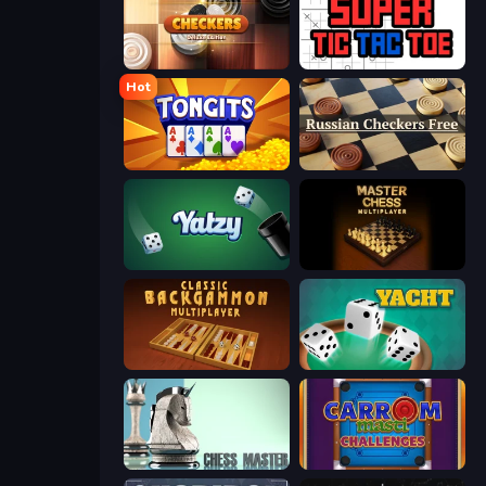
Checkers Deluxe Edition
Super Tic Tac Toe
Hot
Tongits
Russian Checkers Free
Yatzy
Master Chess
Backgammon Online
Yacht
Chess Master
Carrom Masti Challenges