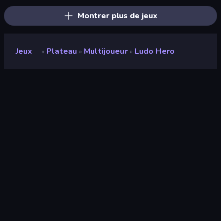
Montrer plus de jeux
Jeux
Plateau
Multijoueur
Ludo Hero
»
»
»
Ludo Hero
Note
8,6
(
sur les 6 derniers mois
)
Date de sortie
juin 2019
Moteur de jeu
HTML5
Plateformes
Navigateur (ordinateur de bureau,
mobile, tablette), Application
CrazyGames (iOS, Android)
Orientation
Portrait
Pages Wiki
Wikipedia