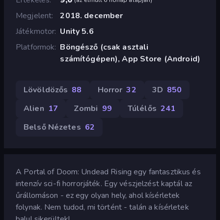
Megjelent
2018. december
Játékmotor
Unity 5.6
Platformok
Böngésző (csak asztali
számítógépen), App Store (Android)
Lövöldözős
88
Horror
32
3D
850
Alien
17
Zombi
99
Túlélős
241
Belső Nézetes
62
A Portal of Doom: Undead Rising egy fantasztikus és
intenzív sci-fi horrorjáték. Egy vészjelzést kaptál az
űrállomáson - ez egy olyan hely, ahol kísérletek
folynak. Nem tudod, mi történt - talán a kísérletek
balul sikerültek!