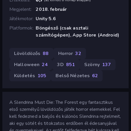
Megjelent
2018. február
Játékmotor
Unity 5.6
Platformok
Böngésző (csak asztali
számítógépen), App Store (Android)
Lövöldözős
88
Horror
32
Halloween
24
3D
851
Szörny
137
Küldetés
105
Belső Nézetes
62
A Slendrina Must Die: The Forest egy fantasztikus
első személyű lövöldözős játék horror elemekkel. Fel
kell fedezned a baljós és különös Slendrina rejtelmeit,
aki egy sötét és titokzatos erdőben él édesanyjával
és gyermekeivel. Az erdőt felfedezve hét kulcsra kell