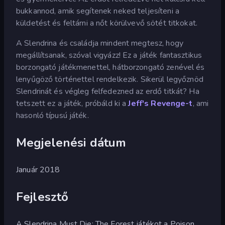
bukkannod, amik segítenek neked teljesíteni a
küldetést és feltárni a nőt körülvevő sötét titkokat.
A Slendrina és családja mindent megtesz, hogy
megállítsanak, szóval vigyázz! Ez a játék fantasztikus
borzongató játékmenettel, hátborzongató zenével és
lenyűgöző történettel rendelkezik. Sikerül legyőznöd
Slendrinát és végleg felfedezned az erdő titkát? Ha
tetszett ez a játék, próbáld ki a
Jeff's Revenge-t
, ami
hasonló típusú játék.
Megjelenési dátum
Január 2018
Fejlesztő
A Slendrina Must Die: The Forest játékot a Poison