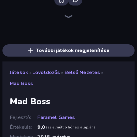
Sniper Mission
SkillWarz
Wild Hunter 3D
CS: Chaos Squad
Fragen
Kirka.io
Command Strike FPS
Merge Rush Z
Ships Battlefield 3D
The Battleground
Zombie World
Western Sniper
Dead Zed
Duck Hunt
Grandfather Road Chase: Shooter
Warfare Area
KS Z
Bullet Fury 2
További játékok megjelenítése
Játékok
Lövöldözős
Belső Nézetes
»
»
»
Mad Boss
Mad Boss
Fejlesztő
Faramel Games
Értékelés
9,0
(
az elmúlt 6 hónap alapján
)
Megjelent
2018. március