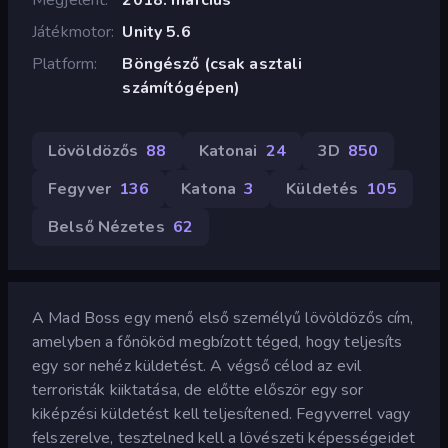
Játékmotor
Unity 5.6
Platform
Böngésző (csak asztali
számítógépen)
Lövöldözős
88
Katonai
24
3D
850
Fegyver
136
Katona
3
Küldetés
105
Belső Nézetes
62
A Mad Boss egy menő első személyű lövöldözős cím,
amelyben a főnököd megbízott téged, hogy teljesíts
egy sor nehéz küldetést. A végső célod az evil
terroristák kiiktatása, de előtte először egy sor
kiképzési küldetést kell teljesítened. Fegyverrel vagy
felszerelve, tesztelned kell a lövészeti képességeidet