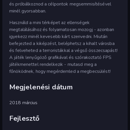
és próbálkoznod a célpontok megsemmisítésével
minél gyorsabban.
Használd a mini térképet az ellenségek
megtalálásához és folyamatosan mozogj - azonban
igyekezz minél kevesebb kárt szenvedni. Miután
befejezted a kiképzést, beléphetsz a kihalt városba
és felveheted a terroristákkal a végső összecsapást!
A játék lenyűgöző grafikával és szórakoztató FPS
játékmenettel rendelkezik - mutasd meg a
főnöködnek, hogy megérdemled a megbecsülést!
Megjelenési dátum
2018 március
Fejlesztő