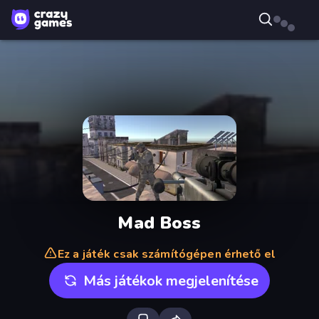
Mad Boss
Ez a játék csak számítógépen érhető el
Más játékok megjelenítése