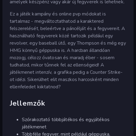
amelyek készpénz vagy akár új fegyverek is lehetnek.
Ez a játék kampány és online pvp módokat is
tartalmaz - megváltoztathatod a karaktered
felszerelését, beleértve a páncélját és a fegyvereit. A
használható fegyverek közé tartozik például egy
revolver, egy baseball ütő, egy Thompson és még egy
HMG könnyű géppuska is. A harcban állandóan
mozogj, célozz óvatosan és maradj éber - sosem
tudhatod, mikor tűnnek fel az ellenségeid! A
játékmenet intenzív, a grafika pedig a Counter Strike-
ot idézi. Sikerülhet elit maszkos harcosként minden
ellenfeledet kiiktatnod?
Jellemzők
Szórakoztató többjátékos és egyjátékos
játékmenet
Többféle fegyver, mint például géppuska,