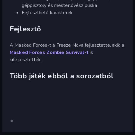
géppisztoly és mesterlövész puska
Fejleszthető karakterek
Fejlesztő
A Masked Forces-t a Freeze Nova fejlesztette, akik a
Masked Forces Zombie Survival-t
is
kifejlesztették.
Több játék ebből a sorozatból
Masked
Csak
asztali
Forces:
számítógép