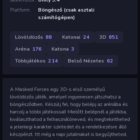
Platform
Böngésző (csak asztali
számítógépen)
Lövöldözős
88
Katonai
24
3D
851
Aréna
176
Katona
3
Többjátékos
214
Belső Nézetes
62
A Masked Forces egy 3D-s első személyű
lövöldözős játék, amelyet ingyenesen játszhatsz a
böngésződben. Készülj fel, hogy belépj az arénába és
harcolj a többi játékossal! Mielőtt belépnél a játékba,
kiválaszthatod a felhasználóneved, és megtekintheted
a jelenlegi karakter szintedet és a rendelkezésre álló
készpénzt. Itt még a napi jutalmakat is begyűjtheted,