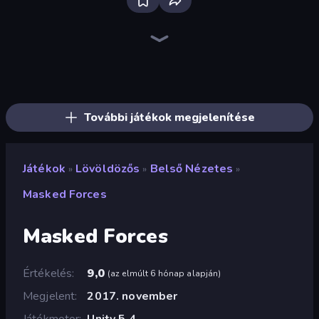
Bloxd.io
Ragdoll Archers
EvoWars.io
Veck.io
Piece of Cake: Merge and Bake
Racing Limits
Traffic Rider
Mahjongg Solitaire
Screw Out: Bolts and Nuts
Words of Wonders
Piles of Mahjong
Designville: Merge & Design
Miniblox
Space Waves
Stickman Clash
SkillWarz
Fortzone Battle Royale
Arrow Escape
További játékok megjelenítése
Játékok
Lövöldözős
Belső Nézetes
»
»
»
Masked Forces
Masked Forces
Értékelés
9,0
(
az elmúlt 6 hónap alapján
)
Megjelent
2017. november
Játékmotor
Unity 5.4