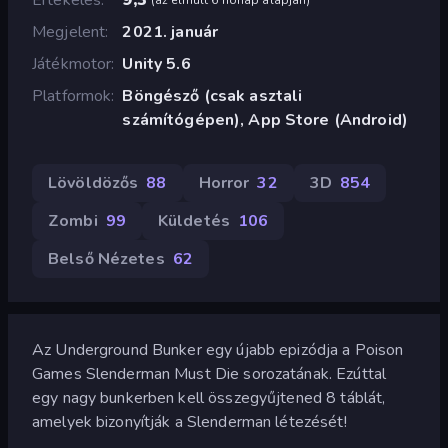
Megjelent
2021. január
Játékmotor
Unity 5.6
Platformok
Böngésző (csak asztali
számítógépen), App Store (Android)
Lövöldözős
88
Horror
32
3D
854
Zombi
99
Küldetés
106
Belső Nézetes
62
Az Underground Bunker egy újabb epizódja a Poison
Games Slenderman Must Die sorozatának. Ezúttal
egy nagy bunkerben kell összegyűjtened 8 táblát,
amelyek bizonyítják a Slenderman létezését!