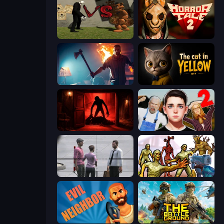
Slenderman VS Freddy The Fazbear
Horror Tale 2: Samantha
You Are Being Watched
The Cat in Yellow
Doors Castle
Schoolboy Escape 2
Sniper Assassin - Government Agent
Monster Shooter Apocalypse
Evil Neighbor
The Battleground