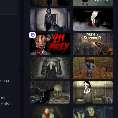
Slendrina Must Die: The Forest
Haunted School
Slendrina Must Die: The Cellar
The Dawn of Slenderman
911: Prey
Path of Survivor
Slenderman Must Die: Underground Bunker
Creepy Granny Scream: Scary Freddy
drina
et,
C-Virus Game: Outbreak
Slendrina Must Die: The House
ztolyt.