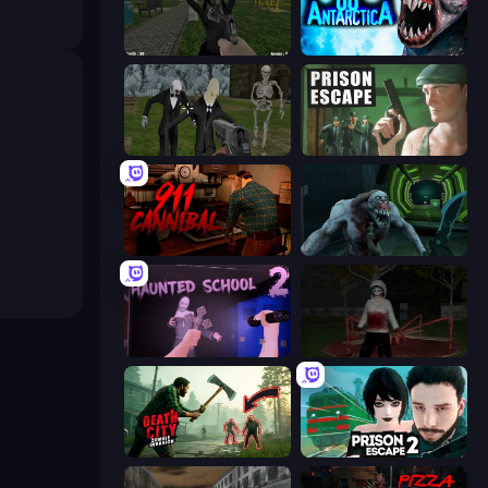
While We Sleep: Slendrina Is Here
Antarctica 88
Slenderman Must Die: Graveyard
Prison Escape
911: Cannibal
Shoot Your Nightmare: Space Isolation
Haunted School 2
Jeff the Killer: Horrendous Smile
Death City Zombie Invasion
Prison Escape 2