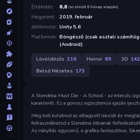
Értékelés
8,8
(
az elmúlt 6 hónap alapján
)
Megjelent
2019. február
Játékmotor
Unity 5.6
Platformok
Böngésző (csak asztali számító
(Android)
Lövöldözős
216
Horror
89
3D
14
Belső Nézetes
173
A Slendrina Must Die - A School - az intenzív, i
karakterét. Ez a gonosz egzisztencia igazán ijes
Meg kell kutatnod az elhagyott iskolát és megtal
felhasználhatod a Slendrina titkainak felfedezésé
Az irányítás egyszerű, a grafika fantasztikus. Sike