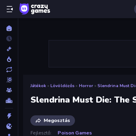
Játékok
»
Lövöldözős
»
Horror
»
Slendrina Must Di
Slendrina Must Die: The 
Megosztás
Fejlesztő
Poison Games