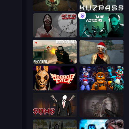
Shoot Your Nightmare: The Beginning
Kuzbass Horror
Jeff The Killer: Lost in the Nightmare
Take Actions
BodyCamera Shooter
Monster Christmas Terror
Horror Tale
FNaF Shooter
Slenderman Must Die: Sanatorium 2021
Portal Of Doom: Undead Rising