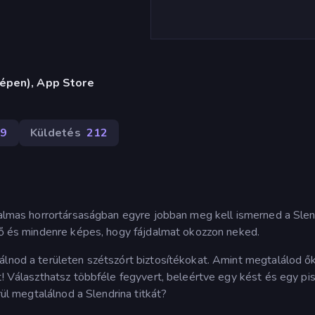
gépen), App Store
29
Küldetés
212
zgalmas horrortársaságban egyre jobban meg kell ismerned a Slen
ztő és mindenre képes, hogy fájdalmat okozzon neked.
álnod a területen szétszórt biztosítékokat. Amint megtalálod ők
t! Választhatsz többféle fegyvert, beleértve egy kést és egy pis
rül megtalálnod a Slendrina titkát?