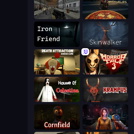
Silent Insanity Psychological Trauma
Pizza Anomalies
Iron Friend
Skinwalker
Death Attraction: Horror Game
Horror Tale 3: The Witch
House of Celestina
Krampus
Cornfield
Survival Zone Zombie Outbreak