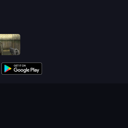
Slendrina Must Die: The House