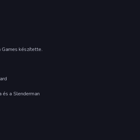
n Games készítette.
kard
na és a Slenderman