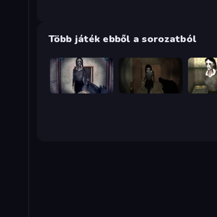
Több játék ebből a sorozatból
Slendrina Must Die: The Cellar
Slendrina Must Die: The Forest