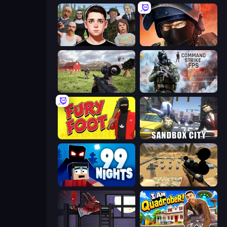
Schoolboy Escape: Runaway
Bullet Force
Dead Zed
Command Strike FPS
Fury Foot
Sandbox City
99 Nights (Bloxd.io)
Ghost Sniper