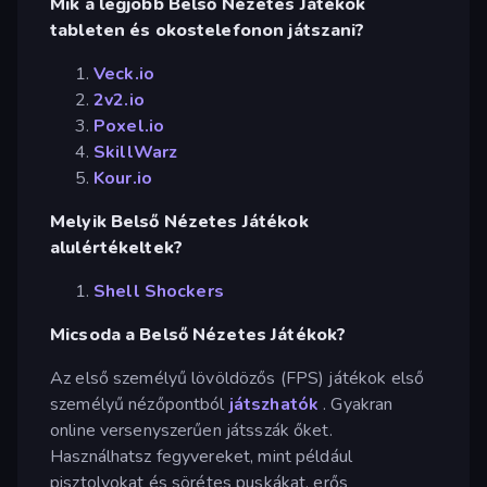
Mik a legjobb Belső Nézetes Játékok
tableten és okostelefonon játszani?
Veck.io
2v2.io
Poxel.io
SkillWarz
Kour.io
Melyik Belső Nézetes Játékok
alulértékeltek?
Shell Shockers
Micsoda a Belső Nézetes Játékok?
Az első személyű lövöldözős (FPS) játékok első
személyű nézőpontból
játszhatók
. Gyakran
online versenyszerűen játsszák őket.
Használhatsz fegyvereket, mint például
pisztolyokat és sörétes puskákat, erős