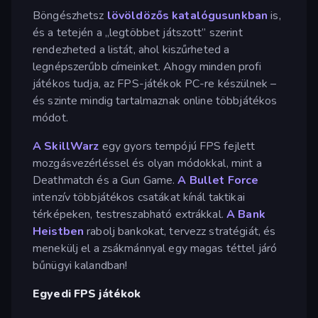
Böngészhetsz
lövöldözős katalógusunkban
is,
és a tetején a „legtöbbet játszott” szerint
rendezheted a listát, ahol kiszűrheted a
legnépszerűbb címeinket. Ahogy minden profi
játékos tudja, az FPS-játékok PC-re készülnek –
és szinte mindig tartalmaznak online többjátékos
módot.
A SkillWarz
egy gyors tempójú FPS fejlett
mozgásvezérléssel és olyan módokkal, mint a
Deathmatch és a Gun Game.
A Bullet Force
intenzív többjátékos csatákat kínál taktikai
térképeken, testreszabható extrákkal.
A Bank
Heistben
rabolj bankokat, tervezz stratégiát, és
menekülj el a zsákmánnyal egy magas téttel járó
bűnügyi kalandban!
Egyedi FPS játékok