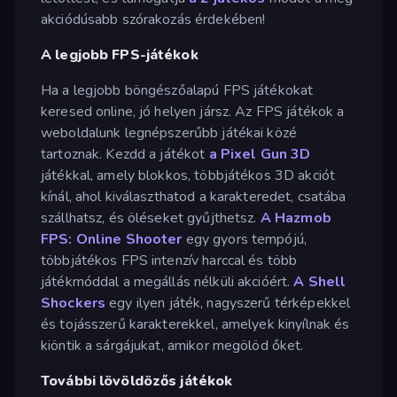
akciódúsabb szórakozás érdekében!
A legjobb FPS-játékok
Ha a legjobb böngészőalapú FPS játékokat
keresed online, jó helyen jársz. Az FPS játékok a
weboldalunk legnépszerűbb játékai közé
tartoznak. Kezdd a játékot
a Pixel Gun 3D
játékkal, amely blokkos, többjátékos 3D akciót
kínál, ahol kiválaszthatod a karakteredet, csatába
szállhatsz, és öléseket gyűjthetsz.
A Hazmob
FPS: Online Shooter
egy gyors tempójú,
többjátékos FPS intenzív harccal és több
játékmóddal a megállás nélküli akcióért.
A Shell
Shockers
egy ilyen játék, nagyszerű térképekkel
és tojásszerű karakterekkel, amelyek kinyílnak és
kiöntik a sárgájukat, amikor megölöd őket.
További lövöldözős játékok