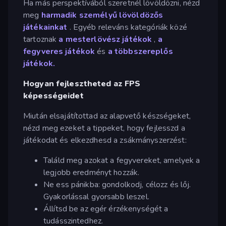
Ha más perspektívából szeretnél lövöldözni, nézd
meg
harmadik személyű lövöldözős
játékainkat
. Egyéb releváns kategóriák közé
tartoznak
a mesterlövész játékok
,
a
fegyveres játékok
és
a többszereplős
játékok.
Hogyan fejlesztheted az FPS
képességeidet
Miután elsajátítottad az alapvető készségeket,
nézd meg ezeket a tippeket, hogy fejlesszd a
játékodat és elkezdhesd a zsákmányszerzést:
Találd meg azokat a fegyvereket, amelyek a
legjobb eredményt hozzák.
Ne ess pánikba: gondolkodj, célozz és lőj.
Gyakorlással gyorsabb leszel.
Állítsd be az egér érzékenységét a
tudásszintedhez.