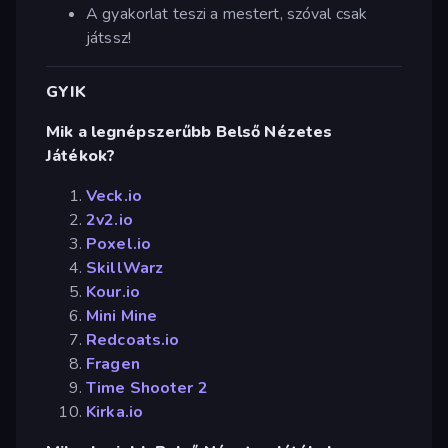
A gyakorlat teszi a mestert, szóval csak
játssz!
GYIK
Mik a legnépszerűbb Belső Nézetes
Játékok?
Veck.io
2v2.io
Poxel.io
SkillWarz
Kour.io
Mini Mine
Redcoats.io
Fragen
Time Shooter 2
Kirka.io