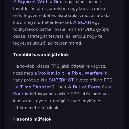
A Squirrel With a Gun!
egy különc arcade
lövöldözős játék, amelyben egy kockás mókus
erős fegyverekkel és akrobatikus mozdulatokkal
küzd meg őrült ellenfelekkel.
A SCAR
egy
többjátékos battle royale, mint a PUBG: gyűjts
össze, stratégiát tervezz, és harcolj, hogy te
legyél az utolsó, aki talpon marad.
További hasonló játékok
Ha további klassz FPS játékötletekre vágysz,
nézd meg
a Voxiom.io-t
,
a Pixel Warfare-t
,
vagy próbáld ki a
SUPERHOT
ihlette offline FPS-
t
a Time Shooter 2-
ben.
A Bullet Force
és
a
Kour io
két ingyenes online FPS játék, amelyek
klasszikus, gyors tempójú és versenyképes
játékmenetet kínálnak.
Hasonló műfajok