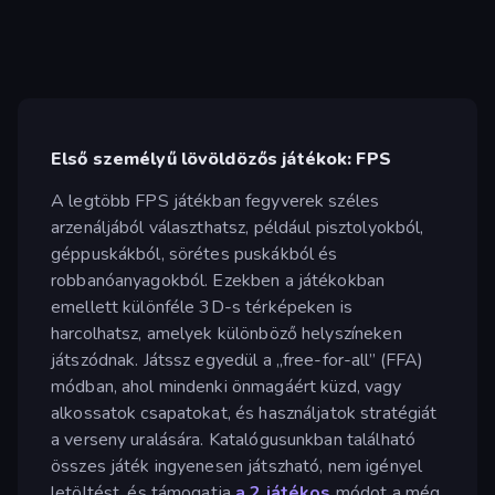
Első személyű lövöldözős játékok: FPS
A legtöbb FPS játékban fegyverek széles
arzenáljából választhatsz, például pisztolyokból,
géppuskákból, sörétes puskákból és
robbanóanyagokból. Ezekben a játékokban
emellett különféle 3D-s térképeken is
harcolhatsz, amelyek különböző helyszíneken
játszódnak. Játssz egyedül a „free-for-all” (FFA)
módban, ahol mindenki önmagáért küzd, vagy
alkossatok csapatokat, és használjatok stratégiát
a verseny uralására. Katalógusunkban található
összes játék ingyenesen játszható, nem igényel
letöltést, és támogatja
a 2 játékos
módot a még