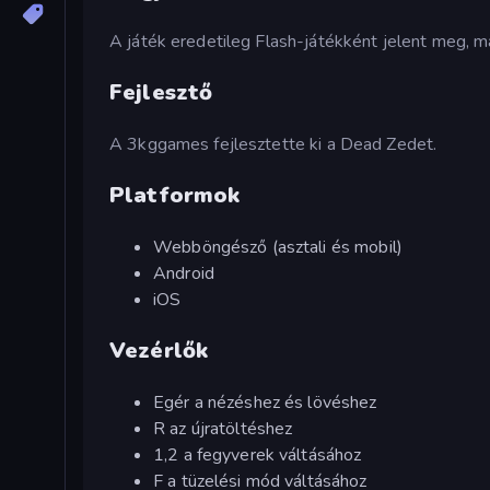
A játék eredetileg Flash-játékként jelent meg, 
Fejlesztő
A 3kggames fejlesztette ki a Dead Zedet.
Platformok
Webböngésző (asztali és mobil)
Android
iOS
Vezérlők
Egér a nézéshez és lövéshez
R az újratöltéshez
1,2 a fegyverek váltásához
F a tüzelési mód váltásához