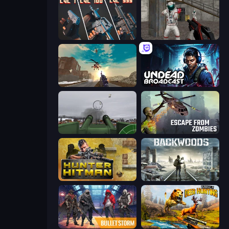
The Range 3D
Battle Area
Grandfather Road Chase: Shooter
Undead Broadcast
Flakmeister
Escape from Zombies
Hunter Hitman
Backwoods
Bulletstorm
Jungle Deer Hunting