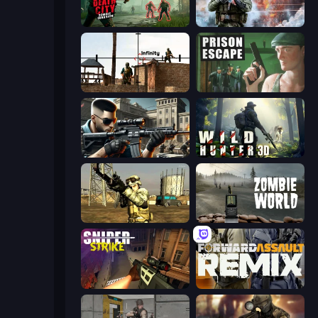
Death City Zombie Invasion
Command Strike FPS
Lethal Sniper 3D: Army Soldier
Prison Escape
Sure Shot
Wild Hunter 3D
Mountain Operation
Zombie World
Sniper Strike
Forward Assault Remix