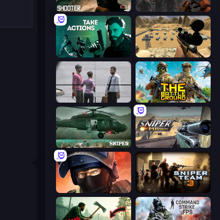
BodyCamera Shooter
Path of Survivor
Take Actions
Ghost Sniper
Sniper Assassin - Government Agent
The Battleground
SNIPER
Sniper Mission
Bullet Force
Sniper Team 3