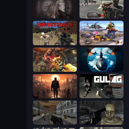
Portal Of Doom: Undead Rising
Masked Forces: Zombie Survival
Infection Z
FPS Commando Gun Shooting Game
Cemetery Warrior 4
Ships Battlefield 3D
Attack of the Dead
Gulag
Silent Insanity Psychological Trauma
C-Virus Game: Outbreak