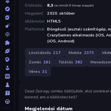
Értékelés
8,3
(
az elmúlt 6 hónap alapján
)
Megjelent
2020. október
Játékmotor
HTML5
Platformok
Böngésző (asztali számítógép, mo
CrazyGames alkalmazás (iOS, An
(iOS, Android)
Lövöldözős
217
Mobile
2373
Véd
Zombi
181
Túlélős
382
Menedzsm
Véres
31
Dead Zed egy zombis túlélőjáték, ahol zombikat k
benned, ami a túléléshez kell?
Megjelenési dátum