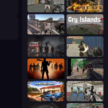
Warfare Area
Sniper Attack 3D: Shooting War
Mad Boss
Cry Islands
Zombie Hunter
Masked Forces
Deads on the Road
Sudden Attack
Special Ops: GO
Bullet Fury 2