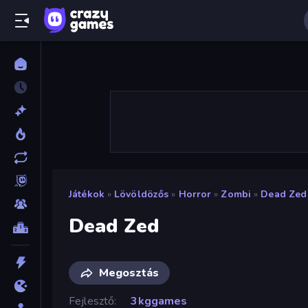
Játékok
»
Lövöldözős
»
Horror
»
Zombi
»
Dead Zed
Dead Zed
Megosztás
Fejlesztő
3kggames