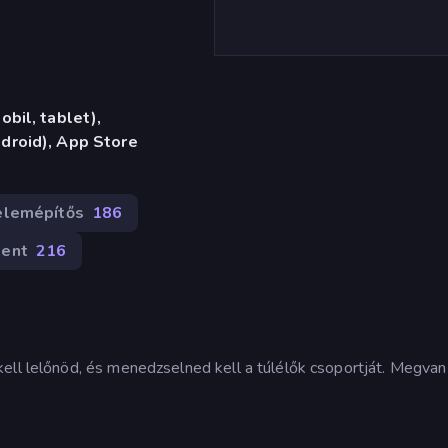
bil, tablet),
droid), App Store
elemépítős
186
ent
216
ell lelőnöd, és menedzselned kell a túlélők csoportját. Megvan