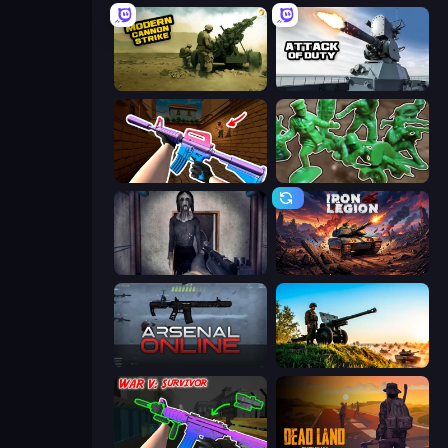
Modern Cannon Strike
Attack of Duty
KS Z
Soldiers - Capture and Control!
Slendrina Must Die: The Cellar
Iron Legion
Arsenal Online
Artillery Vs Tanks