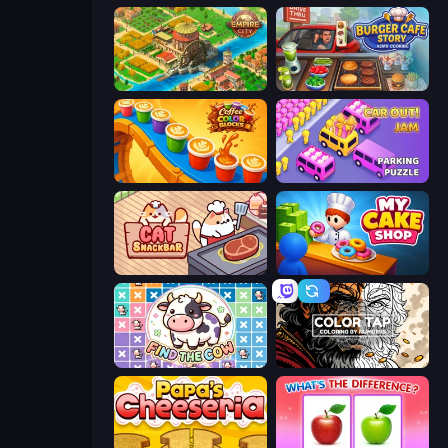
Empire City
Burger Cafe Story ASMR Cooking
Coffee Color Blocks
Car OUT! Jam Parking Puzzle
Cat Snack Bar
My Cake Shop
Find The Cow
Color Tap: Coloring by Numbers