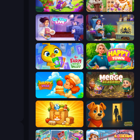
Fairyland Merge & Magic
My Castle: Merge & Story
Cooking Live
Halloween Merge
Farm Merge Valley
Happy Town
HappyVille Merge Farm
Merge Academy
Farm Merge Market
Ranch Adventures