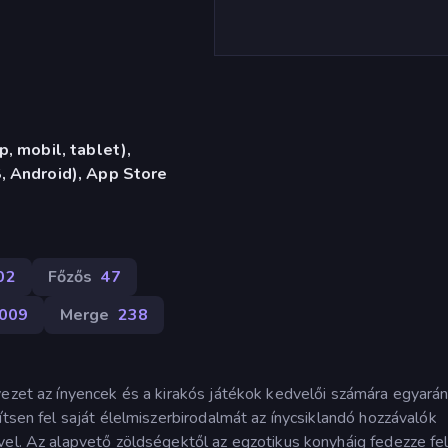
, mobil, tablet),
 Android), App Store
02
Főzős
47
009
Merge
238
vezet az ínyencek és a kirakós játékok kedvelői számára egyarán
ítsen fel saját élelmiszerbirodalmát az ínycsiklandó hozzávalók
vel. Az alapvető zöldségektől az egzotikus konyháig fedezze fel