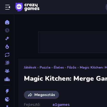
Játékok
»
Puzzle
»
Ételes
»
Főzős
»
Magic Kitchen:
Magic Kitchen: Merge G
Megosztás
Fejlesztő
a1games