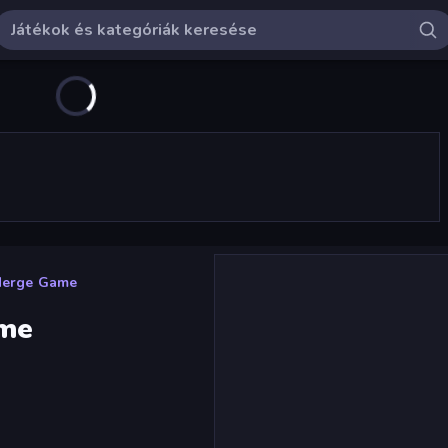
 Merge Game
ame