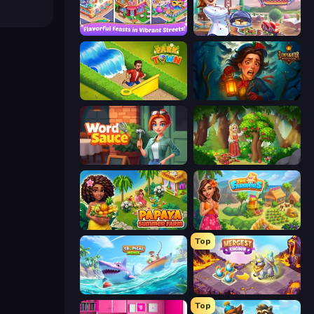
Mom's Diary 2
Cooking Festival
Park Town
Lamplighter: Merge & Magic
Word Sauce
Northern Merge
Papaya Summer Farm
The Farmers
Top
Tropical Merge
Mergest Kingdom
Top