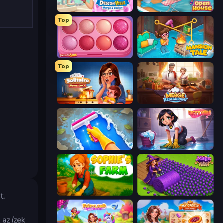
Designville: Merge & Design
Open House
Top
Piece of Cake: Merge and Bake
Mansion Tale: Merge Secrets
Top
Solitaire Home Story
Merge Restaurant
Hotel Rush: Merge Story
Lucy’s Ville
Sophie's Farm
Magic School
t.
 az ízek