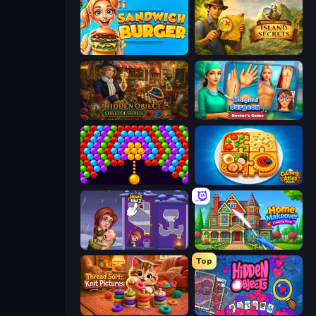
Sandwich Burger
Hidden Objects: Island Secrets
Hidden Object: Street Of Secrets
Hospital Surgeon: Doctor's Game
Bubble Story
Culinary Atlas
Home Pin 2
Home Makeover Cleaning Game
Top
Thread Sort: Knit Pictures
Hidden Objects