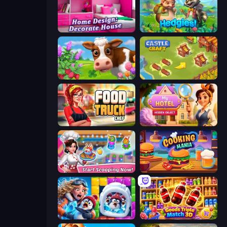
Home Design: Decorate House
Hedgies
Country Life Meadows
Castle Craft
Food Truck Chef™: A Fun Cooking Game
Hidden Object: My Hotel
Ice Cream Fever: Cooking Game
Cooking Mania
Captain Blast
Goods Triple Match 3D