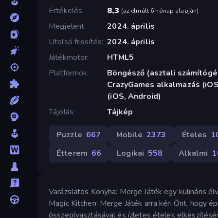
Értékelés
8,3
(
az elmúlt 6 hónap alapján
)
Megjelent
2024. április
Utolsó frissítés
2024. április
Játékmotor
HTML5
Platformok
Böngésző (asztali számítógép
CrazyGames alkalmazás (iOS,
(iOS, Android)
Tájolás
Tájkép
Puzzle
667
Mobile
2373
Ételes
1
Étterem
66
Logikai
558
Alkalmi
1
Varázslatos Konyha: Merge Játék egy kulináris él
Magic Kitchen: Merge Játék arra kéri Önt, hogy ép
összeolvasztásával és ízletes ételek elkészítésé