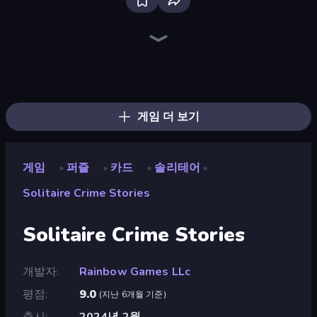
Bloxd.io
Ragdoll Archers
EvoWars.io
Veck.io
Piece of Cake: Merge and Bake
Racing Limits
Traffic Rider
Mahjongg Solitaire
Screw Out: Bolts and Nuts
Words of Wonders
Piles of Mahjong
Designville: Merge & Design
Miniblox
Space Waves
Stickman Clash
SkillWarz
Fortzone Battle Royale
Arrow Escape
게임 더 보기
게임
퍼즐
카드
솔리테어
»
»
»
»
Solitaire Crime Stories
Solitaire Crime Stories
개발자
Rainbow Games LLc
평점
9.0
(
지난 6개월 기준
)
출시
2024년 2월