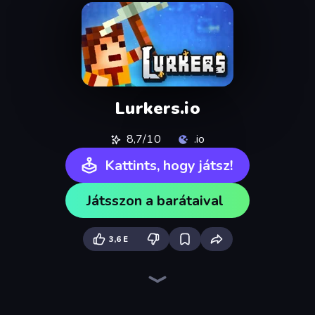
Lurkers.io
8,7/10
.io
Kattints, hogy játsz!
Játsszon a barátaival
3,6 E