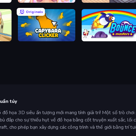
BFF Makeover - Spa & Dress Up
Cat Snack Bar
Originals
Capybara Clicker
Bouncemasters
huần túy
có đồ họa 3D siêu ấn tượng mới mang tính giải trí! Một số trò chơ
D bù đắp cho sự thiếu hụt về đồ họa bằng cốt truyện xuất sắc, lối
aft, cho phép bạn xây dựng các công trình và thế giới bằng trí t