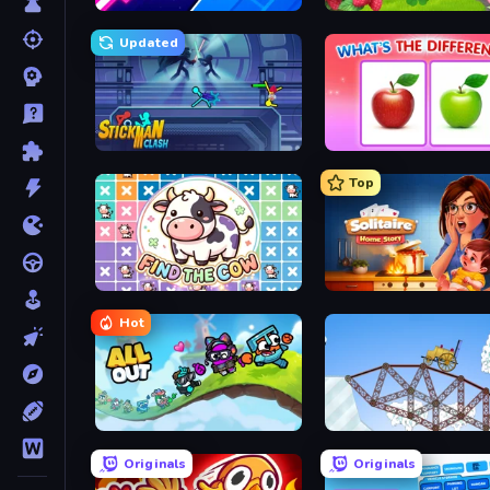
Space Waves
Country Life Meadows
Updated
Stickman Clash
What's The Difference?
Top
Find The Cow
Solitaire Home Story
Hot
All Out
Railway Bridge
Originals
Originals