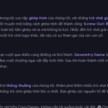
trong bộ sưu tập
ghép hình
của chúng tôi, với những
trò chơi gi
ốt truyện mới bằng cách ghép hình để thành công.
Screw Out: B
n toàn bộ tấm ghép rơi ra mà không bị kẹt. Nhắc đến trò chơi giả
 một trò chơi logic khác, lần này có sự tham gia của các con số.
 bạn vượt qua nhiều cung đường và thử thách.
Geometry Game
l
a vượt chướng ngại vật đầy kịch tính. Sau khi hoàn thành một mà
nhạc.
chơi
thông thường
của chúng tôi. Khám phá thêm nhiều trò chơi 
những trò chơi ghép hình thú vị nhất. Bạn ghép các nguyên tố để
iễn phí trên CrazyGames, không cần tải xuống hoặc cài đặt. 🎮 C