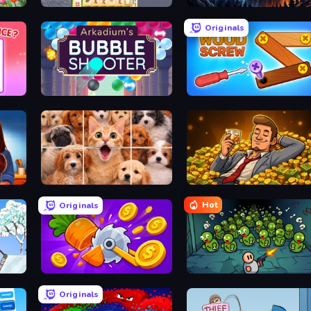
Mahjong Online
Evil Tower
Originals
Arkadium's Bubble Shooter
Wood Screw: Bolts Puzzle
Jigpic Solitaire
Idle Billionaire Tycoon
Hot
Originals
Farm Ring Idle
Base Defence
Originals