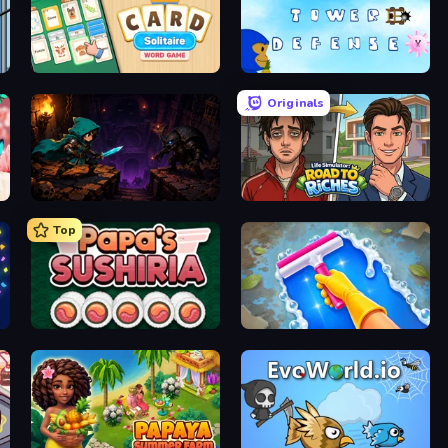
Card Solitaire: Word Game
Bloons Tower Defense 3
Originals
Dungeon Descent
Life Simulator: Road to Riches
Top
Papa's Sushiria
Hotel Rush: Merge Story