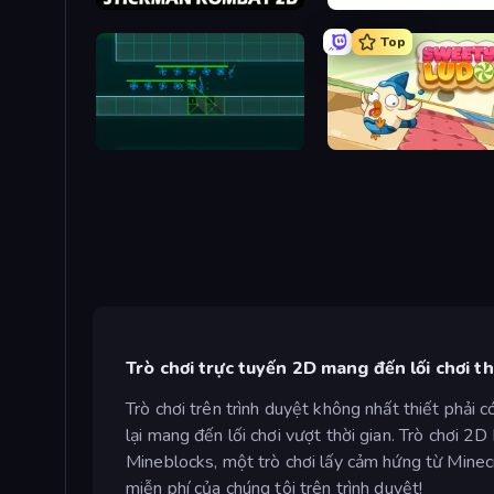
Stickman Kombat 2D
Cups - Water Sort Puzzle
Top
Vector TD
Sweety Ludo
Trò chơi trực tuyến 2D mang đến lối chơi t
Trò chơi trên trình duyệt không nhất thiết phải 
lại mang đến lối chơi vượt thời gian. Trò chơi 2
Mineblocks, một trò chơi lấy cảm hứng từ Minecr
miễn phí của chúng tôi trên trình duyệt!