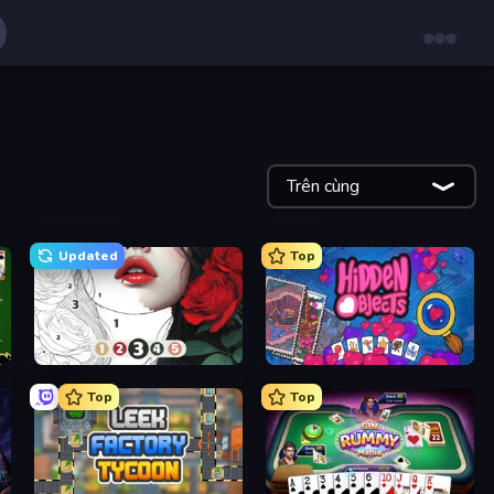
Trên cùng
Updated
Top
Numicolor
Hidden Objects
Top
Top