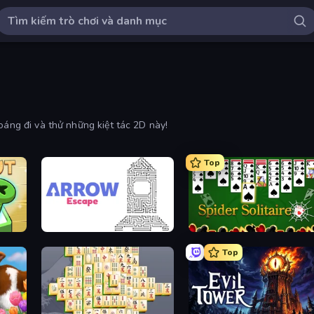
oáng đi và thử những kiệt tác 2D này!
Top
s
Arrow Escape
Spider Solitaire
Top