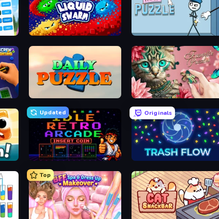
nect
Liquid Swarm
Thief Puzzle
Daily Puzzle
Favorite Puzzles
Updated
Originals
Idle Retro Arcade
Trash Flow
Top