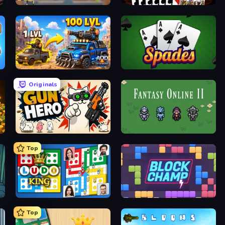
Leek Factory Tycoon
Gin Rummy Mania
AOD - Art Of Defense
Spades
Originals
Gun Hero: Cat Survival
Fantasy Online 2
Top
Ludo King
Block Champ
Top