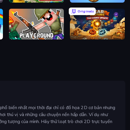
Papaya Summer Farm
EvoWorld.io (FlyOrDie.io)
Originals
Playground
Gear Factory
i phổ biến nhất mọi thời đại chỉ có đồ họa 2D cơ bản nhưng
 chơi thú vị và những câu chuyện nền hấp dẫn. Ví dụ như
ưởng tượng của mình. Hãy thử loạt trò chơi 2D trực tuyến