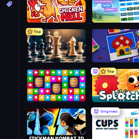
Chicken Hell
Associations - Word Con
Top
Chess Free
Screw Sorting
Top
Tap Away Story
Splotch!
Originals