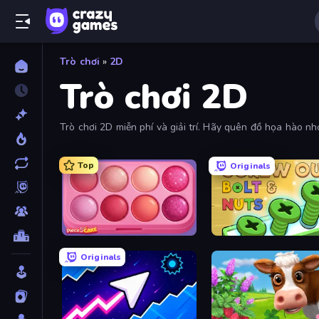
Trò chơi
»
2D
Trò chơi 2D
Trò chơi 2D miễn phí và giải trí. Hãy quên đồ họa hào nh
Top
Originals
Piece of Cake: Merge and Bake
Screw Out: Bolts and Nut
Originals