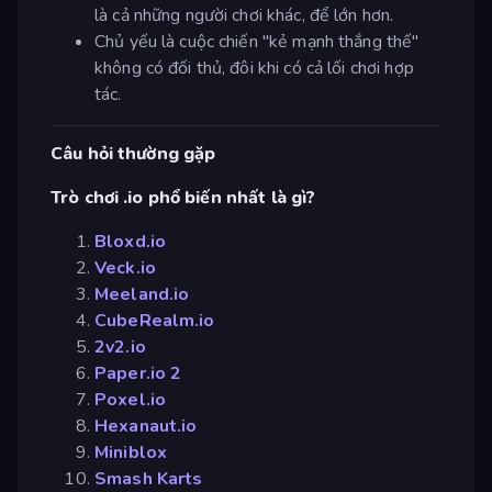
là cả những người chơi khác, để lớn hơn.
Chủ yếu là cuộc chiến "kẻ mạnh thắng thế"
không có đối thủ, đôi khi có cả lối chơi hợp
tác.
Câu hỏi thường gặp
Trò chơi .io phổ biến nhất là gì?
Bloxd.io
Veck.io
Meeland.io
CubeRealm.io
2v2.io
Paper.io 2
Poxel.io
Hexanaut.io
Miniblox
Smash Karts