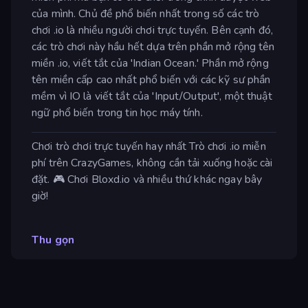
của mình. Chủ đề phổ biến nhất trong số các trò
chơi .io là nhiều người chơi trực tuyến. Bên cạnh đó,
các trò chơi này hầu hết dựa trên phần mở rộng tên
miền .io, viết tắt của 'Indian Ocean.' Phần mở rộng
tên miền cấp cao nhất phổ biến với các kỹ sư phần
mềm vì IO là viết tắt của 'Input/Output', một thuật
ngữ phổ biến trong tin học máy tính.
Chơi trò chơi trực tuyến hay nhất Trò chơi .io miễn
phí trên CrazyGames, không cần tải xuống hoặc cài
đặt. 🎮 Chơi Bloxd.io và nhiều thứ khác ngay bây
giờ!
Thu gọn