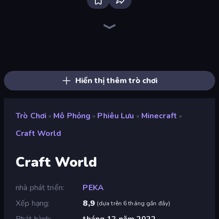
Bus Simulator: EVO
Grow A Garden | Growden.io
Driving School Simulator
Obby: Ride Carts
Truck Simulator: European Roads
Obby Tycoon Build the City
Sprunki
Planet Smash Destruction
Fish It Now
City Constructor
Toonle
Fairy Room - Decor Game
Bad Cat Prankster
Global City
KiKi World
Dessert Maker
Papa's Donuteria
Burger Cafe
Hiển thị thêm trò chơi
Trò Chơi
Mô Phỏng
Phiêu Lưu
Minecraft
»
»
»
»
Craft World
Craft World
nhà phát triển
PEKA
Xếp hạng
8,9
(
dựa trên 6 tháng gần đây
)
Phát hành
tháng 12 năm 2022