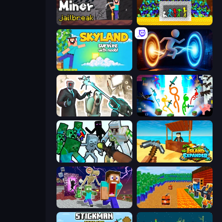
Noob Miner: Escape From Prison
Stick Fighter vs Zombies
Skyland Survive With Noob!
Portal Escape
Skibidi Toilets: Infection
Stickman Epic
Mine Shooter: Save Your World
Island Expander
Monster School Herobrine Siren Head
Noob Tower Defense