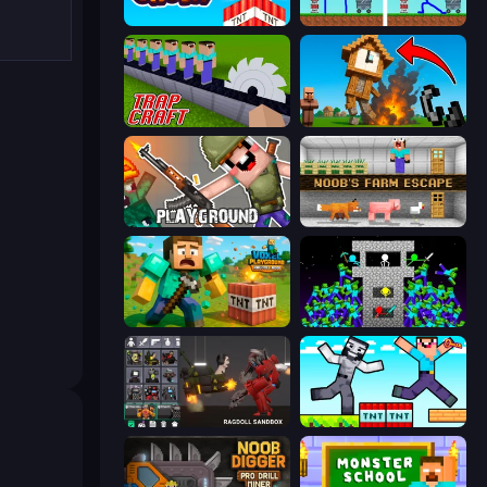
Build and Crush
DOP Noob: Draw to Save
Trap Craft
Noob Fuse
Playground
Noob's Farm Escape
Voxel Playground: Ragdoll Noob
Stick Epic Fighter
Last Play: Ragdoll Sandbox
Noob Gigachad: Parkour Tricks Challenge