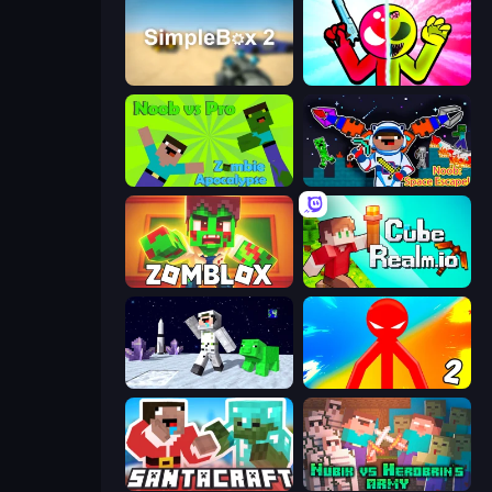
SimpleBox 2
Stickman Zombie vs Stickman Hero
Noob vs Pro: Zombie Apocalypse
Noob: Space Escape!
Zomblox
CubeRealm.io
SpaceCraft Noob: Return to Earth
Red Stickman vs Monster School 2
SantaCraft
Nubik vs Herobrin's Army