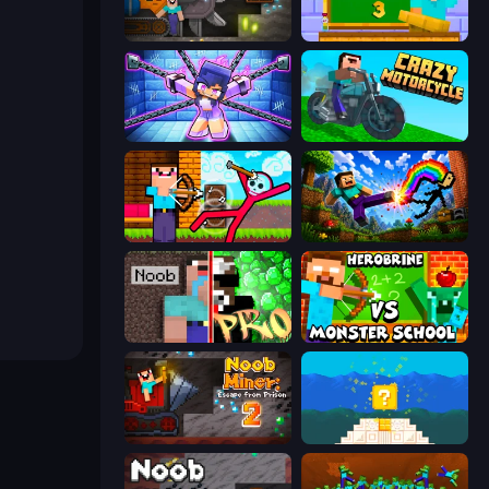
Noob Digger: Pro Drill Miner
Monster School 3
Mini Mine
Crazy Motorcycle
Noob Archer vs Stickman Zombie
Noob: Wall Crusher
Noob vs Pro: Challenge
Herobrine vs Monster School
Noob Miner 2: Escape From Prison
Noob vs Pro 4: Lucky Block