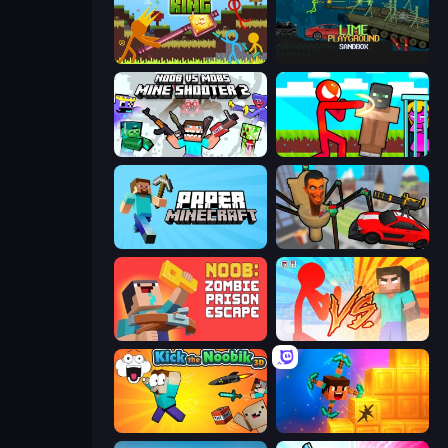
Stickman King
Lime Playground Sandbox
Mine Shooter 2: Noob vs Mobs
Stickman vs Villager: Save the Girl
Paper Minecraft
Cars vs Skibidi Toilet
Noob: Zombie Prison Escape
Red Stickman vs Monster School
Kick the Noobik 3D
Merge & Dig!