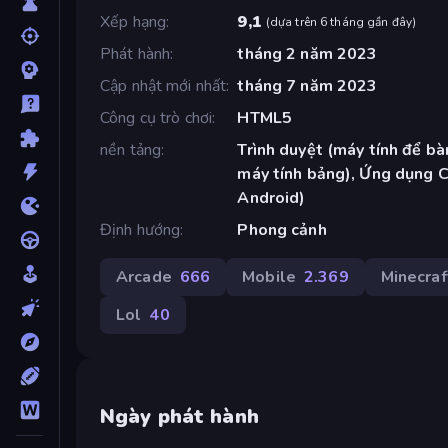
Xếp hạng
9,1
(
dựa trên 6 tháng gần đây
)
Phát hành
tháng 2 năm 2023
Cập nhật mới nhất
tháng 7 năm 2023
Công cụ trò chơi
HTML5
nền tảng
Trình duyệt (máy tính để bàn
máy tính bảng), Ứng dụng 
Android)
Định hướng
Phong cảnh
Arcade
666
Mobile
2.369
Minecraf
Lol
40
Ngày phát hành