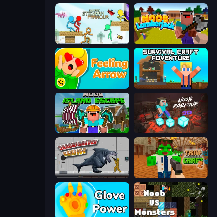
Stickman Parkour Master
Idle Noob Lumberjack
Feeling Arrow
Survival Craft Adventure
Noob: Island Escape
Noob Parkour 3D
Sharkosaurus Rampage
Trap Craft 2