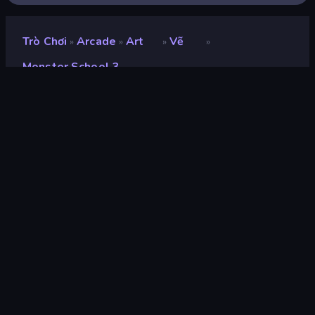
Trò Chơi
Arcade
Art
Vẽ
»
»
»
»
Monster School 3
Monster School 3
nhà phát triển
Artur Stogney
Xếp hạng
8,3
(
dựa trên 6 tháng gần đây
)
Phát hành
tháng 2 năm 2023
Công cụ trò chơi
HTML5
nền tảng
Trình duyệt (máy tính để bàn, điện
thoại di động, máy tính bảng),
Ứng dụng CrazyGames (iOS,
Android)
Định hướng
Phong cảnh