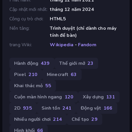
Cập nhật mới nhất
tháng 12 năm 2024
Công cụ trò chơi
HTML5
Nền tảng
Trình duyệt (chỉ dành cho máy
tính để bàn)
trang Wiki
Wikipedia
-
Fandom
Hành động
439
Thế giới mở
23
Pixel
210
Minecraft
63
Khai thác mỏ
55
Cuộn màn hình ngang
120
Xây dựng
131
2D
935
Sinh tồn
241
Động vật
166
Nhiều người chơi
214
Chế tạo
29
Hình khối
66