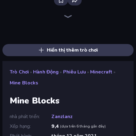
Brainrot Arena Online
Mr. Dude: Online Multiverse Challenge
Throw a Lucky Block
Stickman Rebirth
Escape Evil Granny!
Obby: Mini-Games
456 Guys
Obby: Crazy Cart
99 Nights (Bloxd.io)
Obby: Parkour with Ragdoll
Obby Party Multiplayer
Jump Guys
War the Knights
Mega Parkour: Obby Escape Run
The Lava Tsunami
Mr. Dude: King of the Hill
Fortzone Battle Royale
Bubble Gum Simulator
Hiển thị thêm trò chơi
Trò Chơi
Hành Động
Phiêu Lưu
Minecraft
»
»
»
»
Mine Blocks
Mine Blocks
nhà phát triển
Zanzlanz
Xếp hạng
9,4
(
dựa trên 6 tháng gần đây
)
Phát hành
tháng 12 năm 2021