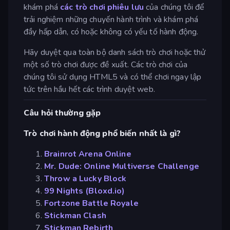
khám phá
các trò chơi phiêu lưu
của chúng tôi để
trải nghiệm những chuyến hành trình và khám phá
đầy hấp dẫn, có hoặc không có yếu tố hành động.
Hãy duyệt qua toàn bộ danh sách trò chơi hoặc thử
một số trò chơi được đề xuất. Các trò chơi của
chúng tôi sử dụng HTML5 và có thể chơi ngay lập
tức trên hầu hết các trình duyệt web.
Câu hỏi thường gặp
Trò chơi hành động phổ biến nhất là gì?
Brainrot Arena Online
Mr. Dude: Online Multiverse Challenge
Throw a Lucky Block
99 Nights (Bloxd.io)
Fortzone Battle Royale
Stickman Clash
Stickman Rebirth