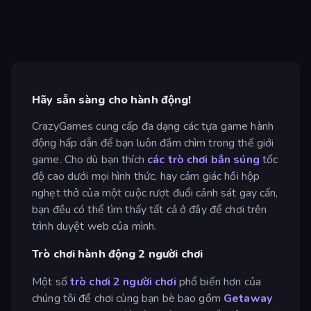
Hãy sẵn sàng cho hành động!
CrazyGames cung cấp đa dạng các tựa game hành
động hấp dẫn để bạn luôn đắm chìm trong thế giới
game. Cho dù bạn thích
các trò chơi bắn súng
tốc
độ cao dưới mọi hình thức, hay cảm giác hồi hộp
nghẹt thở của một cuộc rượt đuổi cảnh sát gay cấn,
bạn đều có thể tìm thấy tất cả ở đây để chơi trên
trình duyệt web của mình.
Trò chơi hành động 2 người chơi
Một số
trò chơi 2 người chơi
phổ biến hơn của
chúng tôi để chơi cùng bạn bè bao gồm
Getaway