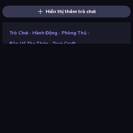
Noob Miner 2: Escape From Prison
Noob Tower Defense
Stickman King
Hiển thị thêm trò chơi
Trò Chơi
Hành Động
Phòng Thủ
»
»
»
Bảo Vệ Tòa Tháp
Trap Craft
»
Trap Craft
nhà phát triển
mangomangomsk
Xếp hạng
8,5
(
dựa trên 6 tháng gần đây
)
Phát hành
tháng 5 năm 2022
Cập nhật mới nhất
tháng 7 năm 2024
Công cụ trò chơi
Unity 2022
nền tảng
Trình duyệt (máy tính để bàn,
điện thoại di động, máy tính