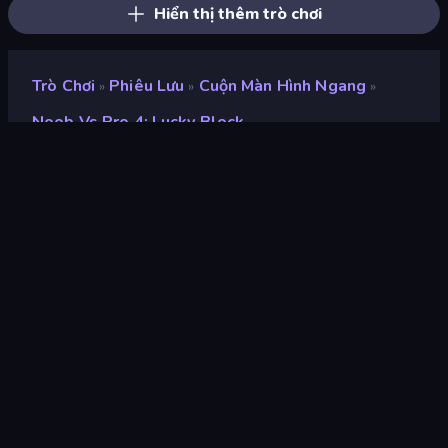
Hiển thị thêm trò chơi
Trò Chơi
Phiêu Lưu
Cuộn Màn Hình Ngang
»
»
»
Noob Vs Pro 4: Lucky Block
Noob vs Pro 4: Lucky
Block
nhà phát triển
Artur Stogney
Xếp hạng
9,0
(
dựa trên 6 tháng gần đây
)
Phát hành
tháng 2 năm 2026
Cập nhật mới nhất
tháng 2 năm 2026
Công cụ trò chơi
HTML5
nền tảng
Trình duyệt (máy tính để bàn,