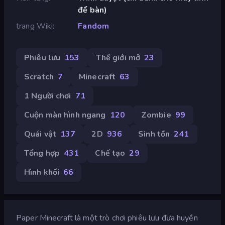
để bàn)
trang Wiki
Fandom
Phiêu lưu
153
Thế giới mở
23
Scratch
7
Minecraft
63
1 Người chơi
71
Cuộn màn hình ngang
120
Zombie
99
Quái vật
137
2D
936
Sinh tồn
241
Tổng hợp
431
Chế tạo
29
Hình khối
66
Paper Minecraft là một trò chơi phiêu lưu đưa huyền