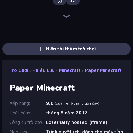
Mini Mine
Noob Miner 2: Escape From Prison
Dig out of Prison
Skyland Survive With Noob!
Noob Miner: Escape From Prison
Survival Craft Adventure
Stick Fighter vs Zombies
Noob Digger: Pro Drill Miner
Noob vs Pro: Challenge
Noob vs Pro 4: Lucky Block
Epic Mine
The Cat in Yellow
Stickman vs Villager: Save the Girl
CraftSlayer: Apocalypse
Escape From Mr.Meawing's Prison!
Obby & Dead River
Escape From School: Angry Teacher!
Horror Tale
Hiển thị thêm trò chơi
Trò Chơi
Phiêu Lưu
Minecraft
Paper Minecraft
»
»
»
Paper Minecraft
Xếp hạng
9,0
(
dựa trên 6 tháng gần đây
)
Phát hành
tháng 8 năm 2017
Công cụ trò chơi
Externally hosted (iframe)
Nền tảng
Trình duyệt (chỉ dành cho máy tính