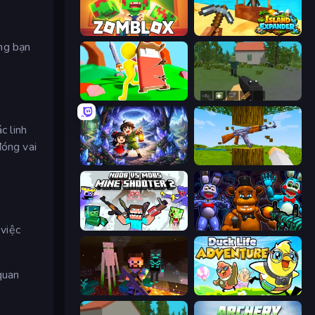
Zomblox
Island Expander
ng bạn
Bed Wars
WorldZ
c linh
đóng vai
Dreamspace
Mine Shooter 3D
Mine Shooter 2: Noob vs Mobs
FNaF Shooter
 việc
quan
ZombieCraft
Duck Life: Adventure (Demo)