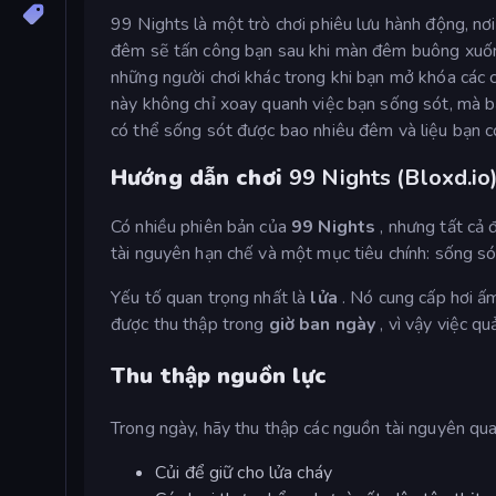
99 Nights là một trò chơi phiêu lưu hành động, nơ
đêm sẽ tấn công bạn sau khi màn đêm buông xuống
những người chơi khác trong khi bạn mở khóa các c
này không chỉ xoay quanh việc bạn sống sót, mà b
có thể sống sót được bao nhiêu đêm và liệu bạn c
Hướng dẫn chơi
99 Nights (Bloxd.io
Có nhiều phiên bản của
99 Nights
, nhưng tất cả 
tài nguyên hạn chế và một mục tiêu chính: sống s
Yếu tố quan trọng nhất là
lửa
. Nó cung cấp hơi ấm
được thu thập trong
giờ ban ngày
, vì vậy việc qu
Thu thập nguồn lực
Trong ngày, hãy thu thập các nguồn tài nguyên qua
Củi để giữ cho lửa cháy