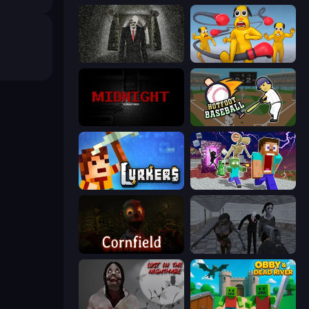
Slenderman Must Die: Underground Bunker
Annoying Uncle Punch Game
MIDNIGHT Remastered
Hotfoot Baseball
Lurkers.io
Monster School Herobrine Siren Head
Cornfield
Slendrina Must Die: The School