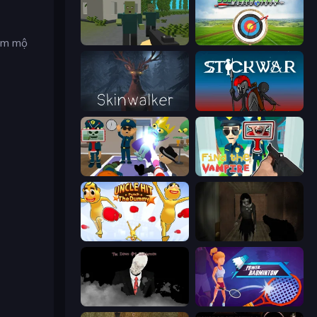
hâm mộ
ShooterZ
Archery World Tour
Skinwalker
Stick War
Find The Alien
Find the Vampire
Uncle Hit: Punch the Dummy
Slendrina Must Die: The Forest
The Dawn of Slenderman
Power Badminton