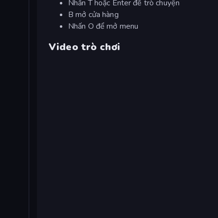
Nhấn T hoặc Enter để trò chuyện
B mở cửa hàng
Nhấn O để mở menu
Video trò chơi