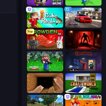
99 Nights in the Forest Online
Escape Tsunami for Brainrots!
CubeRealm.io
Real Car Driving
Top
Grow A Garden | Growden.io
Doors Castle
Vampire Pixel Survivors
Ghost Dorm
Horror Nights Story
Craft World