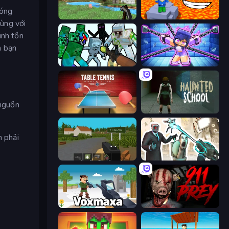
bóng
Mine Clone
Escape Lava for Brainrots!
ùng với
inh tồn
m bạn
Mine Shooter: Save Your World
Mini Mine
 nguồn
Table Tennis World Tour
Haunted School
n phải
ZombieCraft.io
Skibidi Toilets: Infection
Voxmaxa
911: Prey