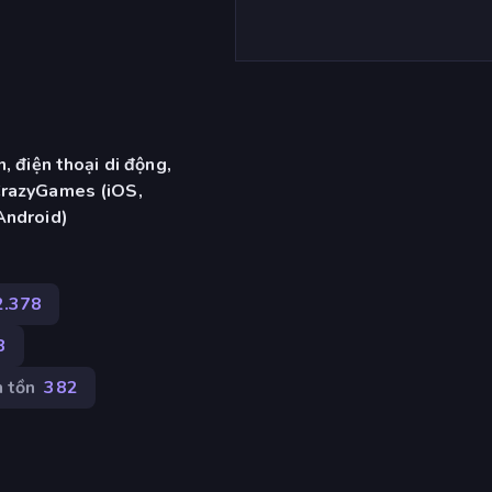
, điện thoại di động,
CrazyGames (iOS,
Android)
2.378
8
h tồn
382