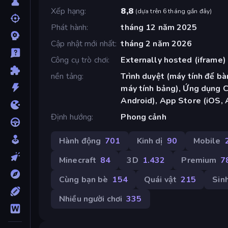
Xếp hạng
8,8
(
dựa trên 6 tháng gần đây
)
Phát hành
tháng 12 năm 2025
Cập nhật mới nhất
tháng 2 năm 2026
Công cụ trò chơi
Externally hosted (iframe)
nền tảng
Trình duyệt (máy tính để bàn
máy tính bảng), Ứng dụng 
Android), App Store (iOS, 
Định hướng
Phong cảnh
Hành động
701
Kinh dị
90
Mobile
Minecraft
84
3D
1.432
Premium
7
Cùng bạn bè
154
Quái vật
215
Sin
Nhiều người chơi
335