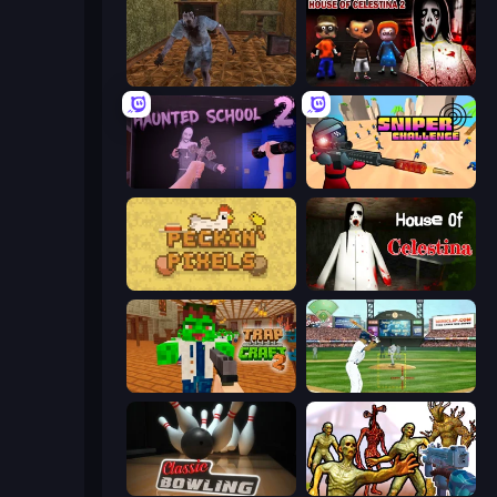
Creepy Granny Scream: Scary Freddy
House of Celestina: Chapter Two
Haunted School 2
Sniper Challenge
Peckin' Pixels
House of Celestina
Trap Craft 2
Baseball
Classic Bowling
Monster Shooter Apocalypse