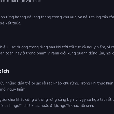
à các loại thực vật khác.
ợn rừng hoang dã lang thang trong khu vực, và nếu chúng tấn cô
sẽ kết thúc.
iều. Lạc đường trong rừng sau khi trời tối cực kỳ nguy hiểm, vì cá
an toàn, hãy ở trong phạm vi ranh giới xung quanh đống lửa, nơi 
tích
u những đứa trẻ bị lạc rải rác khắp khu rừng. Trong khi thực hiện
 mối nguy hiểm.
ười chơi khác cũng ở trong rừng cùng bạn, vì vậy sự hợp tác rất 
ồi sinh người chơi khác hoặc được người khác hồi sinh.