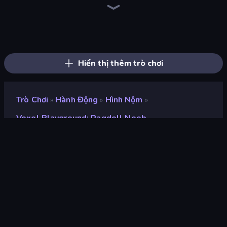
Playground
Lime Playground Sandbox
DOP Noob: Draw to Save
Last Play: Ragdoll Sandbox
Skyland Survive With Noob!
Stick Epic Fighter
Trap Craft
Mine Shooter 2: Noob vs Mobs
Noob Miner 2: Escape From Prison
Noob Gigachad: Parkour Tricks Challenge
Stickman Epic
Noob Miner: Escape From Prison
Noob Digger: Pro Drill Miner
Stick Fighter vs Zombies
Mini Mine
Stickman King
Monster School 3
Noob's Farm Escape
Hiển thị thêm trò chơi
Trò Chơi
Hành Động
Hình Nộm
»
»
»
Voxel Playground: Ragdoll Noob
Voxel Playground:
Ragdoll Noob
nhà phát triển
Mirra Games
Xếp hạng
9,4
(
dựa trên 6 tháng gần đây
)
Phát hành
tháng 11 năm 2025