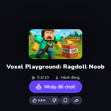
Voxel Playground: Ragdoll Noob
9,4/10
Hành động
Nhấp để chơi!
5,8 N