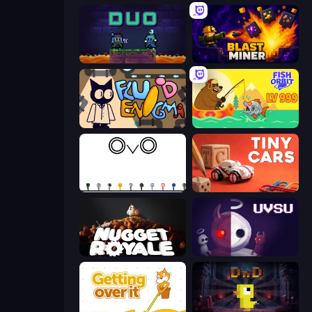
Duo
Blast Miner
Fluid Enigma
Fish Orbit
OvO Game
Tiny Cars
Nugget Royale
UVSU