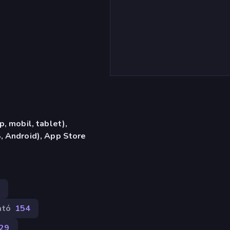
, mobil, tablet),
 Android), App Store
ató
154
29