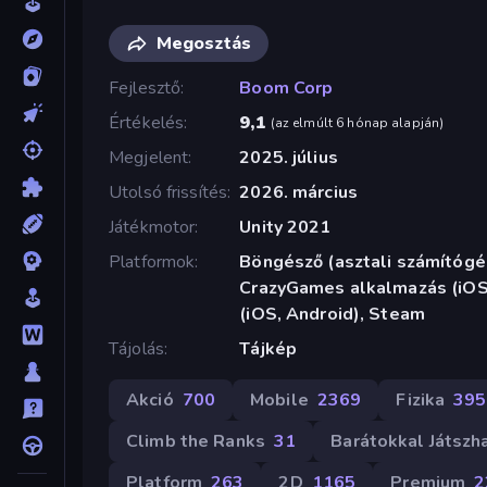
Megosztás
Fejlesztő
Boom Corp
Értékelés
9,1
(
az elmúlt 6 hónap alapján
)
Megjelent
2025. július
Utolsó frissítés
2026. március
Játékmotor
Unity 2021
Platformok
Böngésző (asztali számítógép
CrazyGames alkalmazás (iOS,
(iOS, Android), Steam
Tájolás
Tájkép
Akció
700
Mobile
2369
Fizika
395
Climb the Ranks
31
Barátokkal Játszh
Platform
263
2D
1165
Premium
2