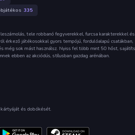
bjátékos
335
eszámolás, tele robbanó fegyverekkel, furcsa karakterekkel és
járól érkező játékosokkal gyors tempójú, fordulóalapú csatákban,
 még sok mást használsz. Nyiss fel több mint 50 hőst, sajátíts
emnek ebben az akciódús, stílusban gazdag arénában.
 kártyáját és dobókését.