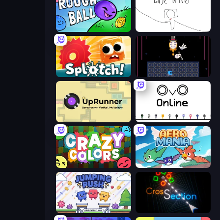
Rough Ball
Line Driver
Splotch!
Just One Boss
UpRunner
OvO.io
Crazy Colors
Aero Mania
Jumping Rush
Crossection