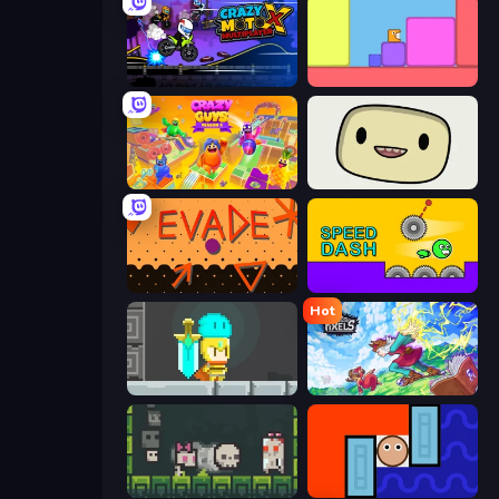
Crazy MotoX Multiplayer
Level EATEN!
Crazy Guys
SuperWEIRD
Evade
Speed Dash
Hot
Radiance Hearts
Kingdom of Pixels
A Grim Chase
Lava and Aqua