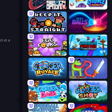
Stealth Optional
Bouncemasters
Keep It Straight
Deez Balls
d el a
Egg Folks Multiplayer
Cannon Pirates Multiplayer
Goober Royale
Frogiddy
Goober Dash
Goober Shot