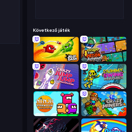
Következő játék
Jelly Dash
Escape From Prison Multiplayer
Crazy Jump Jump Multiplayer
Crazy Dummy Swing Multiplayer
Ninja Parkour Multiplayer
Crazy Miners