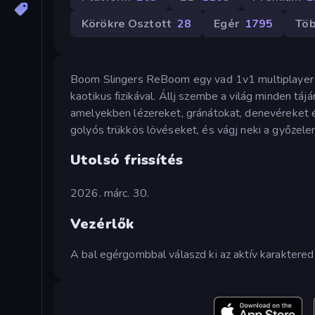
Körökre Osztott
28
Egér
1795
Töb
Boom Slingers ReBoom egy vad 1v1 multiplayer l
kaotikus fizikával. Állj szembe a világ minden tá
amelyekben lézereket, gránátokat, denevéreket és
golyós trükkös lövéseket, és vágj neki a győzel
Utolsó frissítés
2026. márc. 30.
Vezérlők
A bal egérgombbal válaszd ki az aktív karaktered