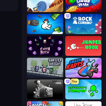
Hyperball Tachyon
Liquid Swarm
Honk
Rock Climbing?
Catch-A-Rock
Jumper Hook
Shatter Knight
Smash Karts
Top
Sqube Darkness
Adventure Jumper