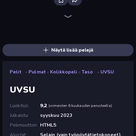
Bloxd.io
Ragdoll Archers
EvoWars.io
Piece of Cake: Merge and Bake
Veck.io
Traffic Rider
Racing Limits
Mahjongg Solitaire
Screw Out: Bolts and Nuts
Words of Wonders
Piles of Mahjong
Designville: Merge & Design
Space Waves
Miniblox
SkillWarz
Stickman Clash
Fortzone Battle Royale
Arrow Escape
Näytä lisää pelejä
Pelit
Pulmat
Kolikkopeli
Taso
UVSU
»
»
»
»
UVSU
Luokitus
9,2
(
viimeisten 6 kuukauden perusteella
)
Julkaistu
syyskuu 2023
Pelimoottori
HTML5
Alustat
Selain (vain työpöytätietokoneet),