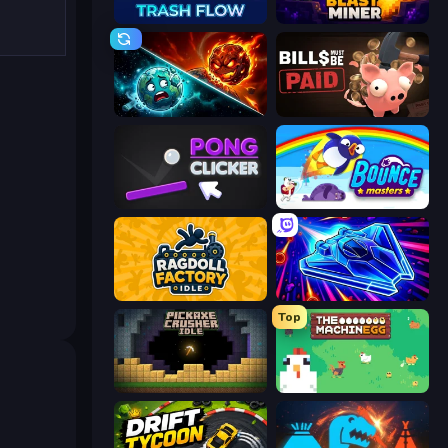
Trash Flow
Blast Miner
PlanetCrush 2
Bills Must Be Paid
Pong Clicker
Bouncemasters
Ragdoll Factory Idle
Stellar Swarm
Top
Pickaxe Crusher Idle
The MachinEGG