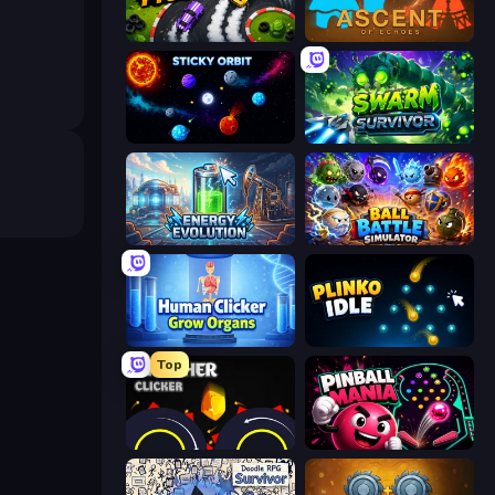
Drift Tycoon
Ascent of Echoes
Sticky Orbit
Swarm Survivor
Energy Evolution
Ball Battle Simulator
Human Clicker: Grow Organs
Plinko Idle
Top
Crusher Clicker
Pinball Mania