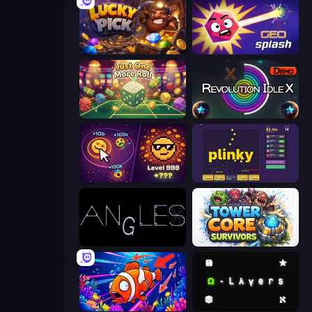
Lucky Pick
GEOsplash
Just One More Roll
Revolution Idle X
Dominate All Shapes
Plinky
Angles
Tower Core Survivors
Fish Catch Idle
Omega Layers