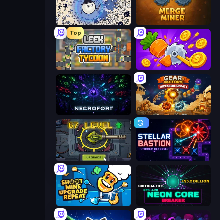
Doodle RPG Survivor
Merge Miner
Top
Leek Factory Tycoon
Farm Ring Idle
Necrofort
Gear Factory
Tank Evolution
Stellar Bastion
Shoot Mine Upgrade Repeat
Neon Core Breaker