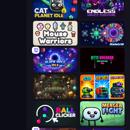
Cat Planet Idle
Endless Waves Survival
Mouse Warriors
BladeOrbit.io
Black Hole Idle
Byte Breaker Incremental
Cubidle
Pumpkin Defense: Merge Cannon
Satisfying Ball Clicker
Merge & Fight