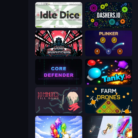
Idle Dice
Dashers.io
Void Scrappers
Plinker
Core Defender
Tanky.io
10 Minutes Till Dawn
Farm Drones