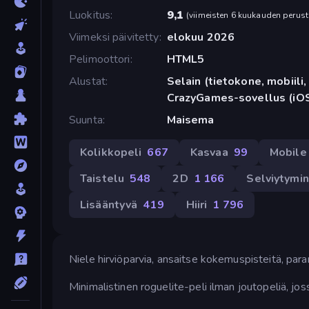
Luokitus
9,1
(
viimeisten 6 kuukauden perust
Viimeksi päivitetty
elokuu 2026
Pelimoottori
HTML5
Alustat
Selain (tietokone, mobiili, 
CrazyGames-sovellus (iOS
Suunta
Maisema
Kolikkopeli
667
Kasvaa
99
Mobile
Taistelu
548
2D
1 166
Selviytymi
Lisääntyvä
419
Hiiri
1 796
Niele hirviöparvia, ansaitse kokemuspisteitä, parann
Minimalistinen roguelite-peli ilman joutopeliä, jo