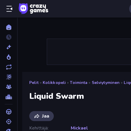
Pelit
»
Kolikkopeli
»
Toiminta
»
Selviytyminen
»
Liq
Liquid Swarm
Jaa
Kehittäjä
Mickael