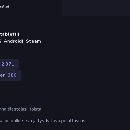
eella
)
tabletti),
, Android), Steam
2 371
nen
380
a tilastojasi, toista.
ssa on palkitseva ja tyydyttävä pelattavuus.