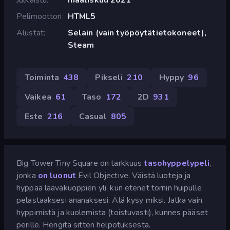
Pelimoottori
HTML5
Alustat
Selain (vain työpöytätietokoneet),
Steam
Toiminta
438
Pikseli
210
Hyppy
96
Vaikea
61
Taso
172
2D
931
Este
216
Casual
805
Big Tower Tiny Square on tarkkuus
tasohyppelypeli
,
jonka
on luonut
Evil Objective. Väistä luoteja ja
hyppää laavakuoppien yli, kun etenet tornin huipulle
pelastaaksesi ananaksesi. Älä kysy miksi. Jatka vain
hyppimistä ja kuolemista (toistuvasti), kunnes pääset
perille. Hengitä sitten helpotuksesta.