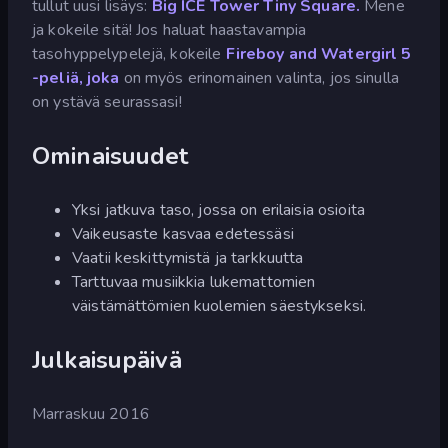
tullut uusi lisäys:
Big ICE Tower Tiny Square.
Mene
ja kokeile sitä! Jos haluat haastavampia
tasohyppelypelejä, kokeile
Fireboy and Watergirl 5
-peliä, joka
on myös erinomainen valinta, jos sinulla
on ystävä seurassasi!
Ominaisuudet
Yksi jatkuva taso, jossa on erilaisia osioita
Vaikeusaste kasvaa edetessäsi
Vaatii keskittymistä ja tarkkuutta
Tarttuvaa musiikkia lukemattomien
väistämättömien kuolemien säestykseksi.
Julkaisupäivä
Marraskuu 2016