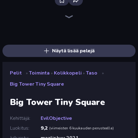
Bloxd.io
Ragdoll Archers
EvoWars.io
Piece of Cake: Merge and Bake
Veck.io
Traffic Rider
Racing Limits
Mahjongg Solitaire
Screw Out: Bolts and Nuts
Words of Wonders
Piles of Mahjong
Designville: Merge & Design
Space Waves
Miniblox
SkillWarz
Stickman Clash
Fortzone Battle Royale
Arrow Escape
Näytä lisää pelejä
Pelit
Toiminta
Kolikkopeli
Taso
»
»
»
»
Big Tower Tiny Square
Big Tower Tiny Square
Kehittäjä
EvilObjective
Luokitus
9,2
(
viimeisten 6 kuukauden perusteella
)
Julkaistu
maaliskuu 2021