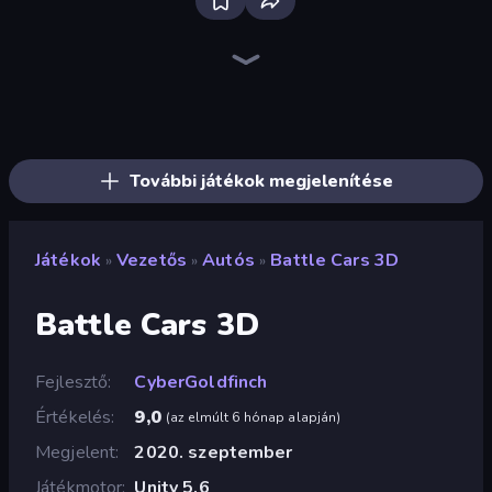
Bloxd.io
Ragdoll Archers
EvoWars.io
Veck.io
Piece of Cake: Merge and Bake
Racing Limits
Traffic Rider
Mahjongg Solitaire
Screw Out: Bolts and Nuts
Words of Wonders
Piles of Mahjong
Designville: Merge & Design
Miniblox
Space Waves
Stickman Clash
SkillWarz
Fortzone Battle Royale
Arrow Escape
További játékok megjelenítése
Játékok
Vezetős
Autós
Battle Cars 3D
»
»
»
Battle Cars 3D
Fejlesztő
CyberGoldfinch
Értékelés
9,0
(
az elmúlt 6 hónap alapján
)
Megjelent
2020. szeptember
Játékmotor
Unity 5.6