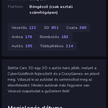
Platform
Böngésző (csak asztali
számítógépen)
Vezetős
122
3D
851
Csata
380
Aréna
176
Rombolós
182
Autós
195
Többjátékos
214
Battle Cars 3D egy 3D-s autós harci játék, melyet a
CyberGoldfinch fejlesztett és a CrazyGames-en jelent
meg. Válaszd ki az autódat és semmisítsd meg az
ellenfeleidet. Minden autónak más fegyvere van.
Vezesd csapatodat a győzelem felé!
Megjelenés dátuma