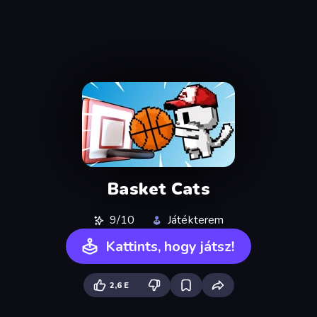
Basket Cats
9/10
Játékterem
Kattints, hogy játsz!
2,6 E