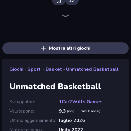
Ragdoll Soccer 2 Players
Basket Random
Free Kick Classic (3D Free Kick)
Basket Battle
Drunken Boxing
8 Ball Pool
Boxing Random
Wrestle Bros
Volley Random
8 Ball Billiards Classic
Soccer Random
BasketBros
Basketball Stars
Mini Car Ball
Goal Gang
Basketball Superstars
Basketball Legends 2020
Big Hit Football
Mostra altri giochi
Giochi
Sport
Basket
Unmatched Basketball
»
»
»
Unmatched Basketball
Sviluppatore
1Car2Wills Games
Valutazione
9,3
(
negli ultimi 6 mesi
)
Ultimo aggiornamento
luglio 2026
Motore di gioco
Unity 2022