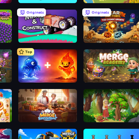
Cubes 2048.io
Castle Craft
Originals
Originals
Merge & Construct
Gear Factory
Top
Elemental Monsters: Merge
Merge Academy
y
Merge Restaurant
Northern Merge