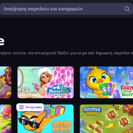
e
ργήστε εντελώς νέα αντικείμενα! Παίξτε μια σειρά από δημοφιλή παιχνίδια 
Designville: Merge & Design
Farm Merge Valley
Originals