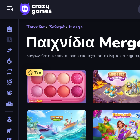
Παιχνίδια
»
Χαλαρά
»
Merge
Παιχνίδια Merg
Συγχωνεύστε τα πάντα, από κέικ μέχρι αυτοκίνητα και δημιου
Top
Piece of Cake: Merge and Bake
Mergest Kingdom