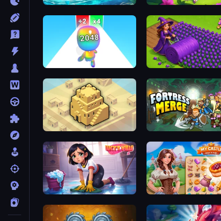
Tropical Merge
Fairyland Merge & Magic
Man Runner 2048
Magic School
City Blocks
Fortress Merge
Lucy’s Ville
My Castle: Merge & Stor