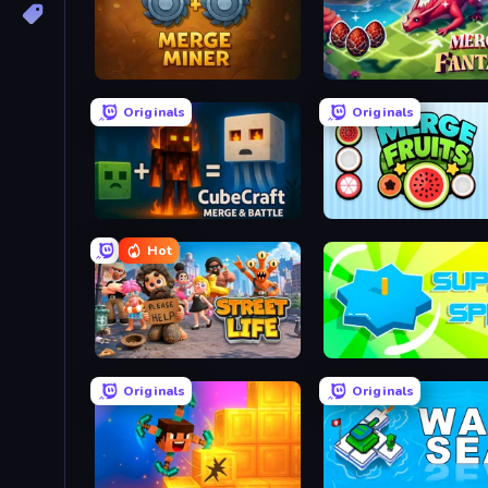
Merge Miner
Merge Fantasy
Originals
Originals
CubeCraft: Merge & Battle
Merge Fruits
Hot
Street Life
Super Spin
Originals
Originals