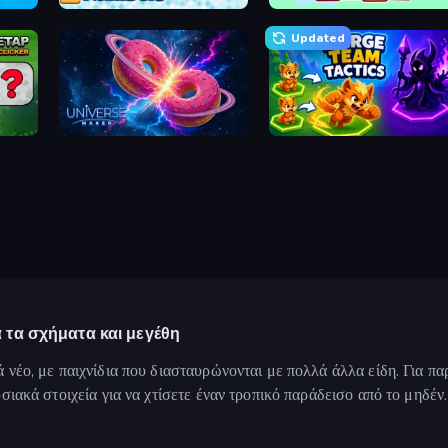
Merge the Numbers
Inca Cubes 2048
Updated
Universe Maker
Merge Team Tactics
 τα σχήματα και μεγέθη
ά νέο, με παιχνίδια που διασταυρώνονται με πολλά άλλα είδη. Για πα
υσιακά στοιχεία για να χτίσετε έναν τροπικό παράδεισο από το μηδέν.