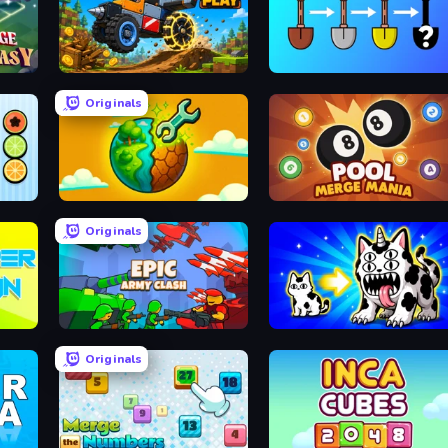
Merge and Play
Merge Tools - Merge and Dig
Originals
Land Explorers: Merge & Build
Pool Merge Mania
Originals
Epic Army Clash
Strange Cats
Originals