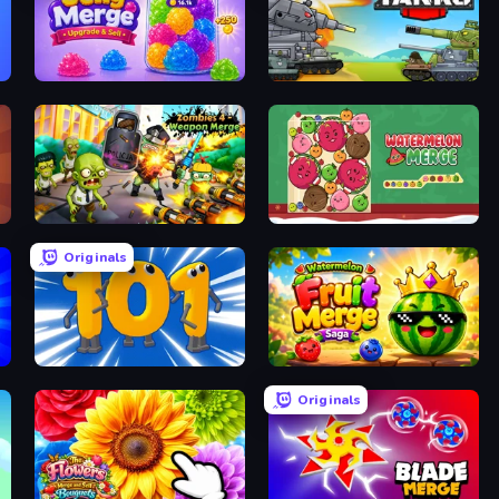
Jelly Merge: Upgrade & Sell
Merge Master Tanks: Tank Wars
Zombies 4 Weapon Merge
Fruit Merge: Juicy Drop Game
Originals
Numbers Arena
Watermelon Fruit Merge Saga
Originals