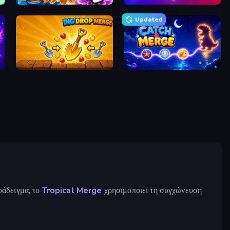
The Flowers Merge and Sell Bouquets
Blade Merge
Updated
Dig Drop Merge
Catch'N'Merge
ράδειγμα, το
Tropical Merge
χρησιμοποιεί τη συγχώνευση