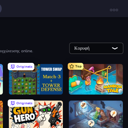
Κορυφή
συγχώνευσης online.
Top
Originals
Tower Swap
Mansion Tale: Merge Secrets
Originals