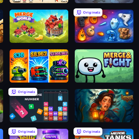
Gun Hero: Cat Survival
Merge Haven
Originals
Merge World
Elemental Merge
Pumpkin Defense: Merge Cannon
Merge & Fight
Originals
Drop & Merge the Numbers
Lamplighter: Merge & Magic
Originals
Originals