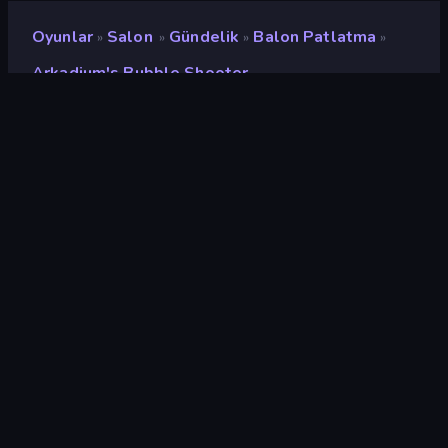
Oyunlar
Salon
Gündelik
Balon Patlatma
»
»
»
»
Arkadium's Bubble Shooter
Arkadium's Bubble
Shooter
Geliştirici
Arkadium
Değerlendirme
7,1
(
son 6 aya göre
)
Piyasaya sürülmüş
Ağustos 2022
Son güncelleme
Mayıs 2023
Oyun motoru
HTML5
Platformlar
Tarayıcı (masaüstü, mobil,
tablet), CrazyGames
Uygulaması (iOS, Android),
App Store (iOS, Android)