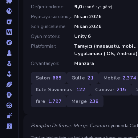
Değerlendirme
9,0
(
son 6 aya göre
)
Piyasaya sürülmüş
Nisan 2026
Son güncelleme
Nisan 2026
Oyun motoru
Unity 6
Platformlar
Tarayıcı (masaüstü, mobil
Uygulaması (iOS, Android)
Oryantasyon
Manzara
Salon
669
Gülle
21
Mobile
2.374
Kule Savunması
122
Canavar
215
fare
1.797
Merge
238
Pumpkin Defense: Merge Cannon
oyununda Cadıl
Topları birleştirin ve balkabaklarına karşı savaşın