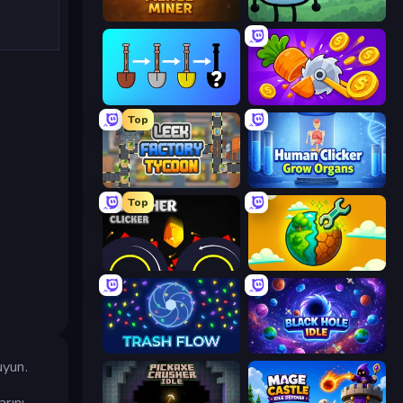
Merge Miner
Merge & Fight
Merge Tools - Merge and Dig
Farm Ring Idle
Top
Leek Factory Tycoon
Human Clicker: Grow Organs
Top
Crusher Clicker
Land Explorers: Merge & Build
Trash Flow
Black Hole Idle
uyun.
arını