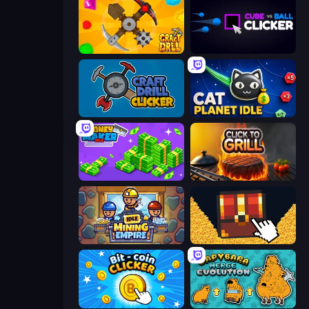
Craft Drill
Cube vs Ball Clicker
Craft Drill Clicker
Cat Planet Idle
Money Maker Idle
Click To Grill
Idle Mining Empire
Treasure Hunt Idle
Bit-coin Clicker
Capybara Merge Evolution