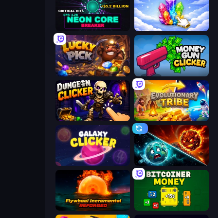
Neon Core Breaker
Crystalia Idle Clicker
Lucky Pick
Money Gun Clicker
Dungeon Clicker
Evolutionary Tribe
Galaxy Clicker
PlanetCrush 2
Flywheel Incremental: Reforged
BitCoiner