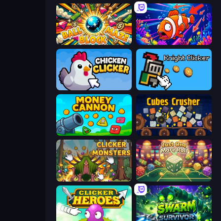
Ball Block Maze
Fish Catch Idle
Chicken Clicker
Knight Clicker
Money Cannon
Cubes Crusher
Clicker Monsters
Just One More Roll