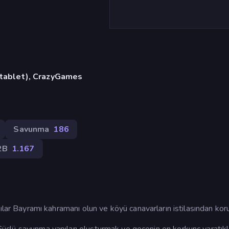
, tablet), CrazyGames
Savunma
186
2B
1.167
ar Bayramı kahramanı olun ve köyü canavarların istilasından kor
. Güçlü savunma yapıları oluşturmak ve gecenin en korkunç yaratıkl