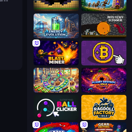
Pickaxe Crusher Idle
Mage Castle Idle Defense
Energy Evolution
Mystery Digger
Blast Miner
Money Maker
Money Factory: Tycoon Idle Game
Planet Destroy Idle
Satisfying Ball Clicker
Ragdoll Factory Idle