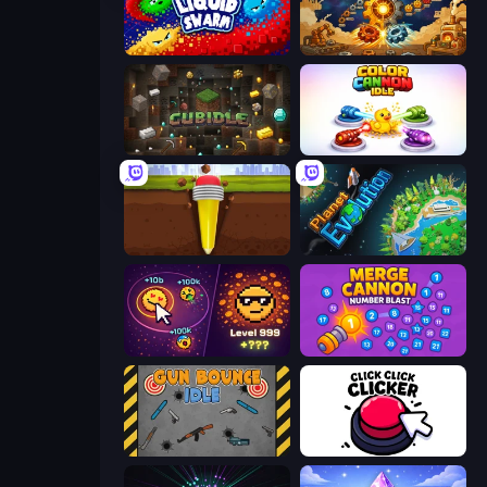
Liquid Swarm
Gear Factory
Cubidle
Color Cannon Idle
Pen Dig
Planet Evolution: Idle Clicker
Dominate All Shapes
Merge Cannon: Number Blast
Gun Bounce Idle
Click Click Clicker