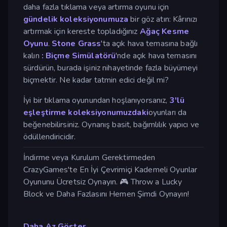
daha fazla tıklama veya artırma oyunu için
gündelik koleksiyonumuza
bir göz atın: Kârınızı
artırmak için kereste topladığınız
Ağaç Kesme
Oyunu
.
Stone Grass
'ta açık hava temasına bağlı
kalın
:
Biçme Simülatörü
'nde açık hava temasını
sürdürün, burada işiniz nihayetinde fazla büyümeyi
biçmektir. Ne kadar tatmin edici değil mi?
İyi bir tıklama oyunundan hoşlanıyorsanız,
3'lü
eşleştirme koleksiyonumuzdaki
oyunları da
beğenebilirsiniz. Oynanış basit, bağımlılık yapıcı ve
ödüllendiricidir.
İndirme veya Kurulum Gerektirmeden
CrazyGames'te En İyi Çevrimiçi Kademeli Oyunlar
Oyununu Ücretsiz Oynayın. 🎮 Throw a Lucky
Block ve Daha Fazlasını Hemen Şimdi Oynayın!
Daha Az Göster