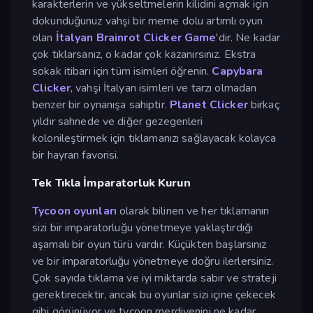
karakterlerin ve yükseltmelerin kilidini açmak için
dokunduğunuz vahşi bir meme dolu artımlı oyun
olan
İtalyan Brainrot Clicker Game
'dir. Ne kadar
çok tıklarsanız, o kadar çok kazanırsınız. Ekstra
sokak itibarı için tüm isimleri öğrenin.
Capybara
Clicker
, vahşi İtalyan isimleri ve tarzı olmadan
benzer bir oynanışa sahiptir.
Planet Clicker
birkaç
yıldır sahnede ve diğer gezegenleri
kolonileştirmek için tıklamanızı sağlayacak kolayca
bir hayran favorisi.
Tek Tıkla İmparatorluk Kurun
Tycoon oyunları
olarak bilinen ve her tıklamanın
sizi bir imparatorluğu yönetmeye yaklaştırdığı
aşamalı bir oyun türü vardır. Küçükten başlarsınız
ve bir imparatorluğu yönetmeye doğru ilerlersiniz.
Çok sayıda tıklama ve iyi miktarda sabır ve strateji
gerektirecektir, ancak bu oyunlar sizi içine çekecek
gibi görünüyor ve tycoon merdivenini ne kadar