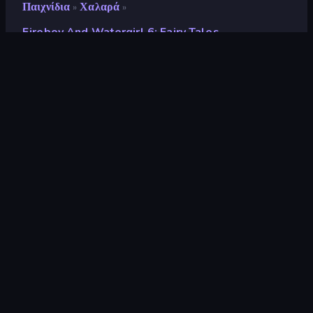
Παιχνίδια
Χαλαρά
»
»
Fireboy And Watergirl 6: Fairy Tales
Fireboy and Watergirl 6:
Fairy Tales
Αξιολόγηση
6,3
(
με βάση τους τελευταίους 6 μήνες
)
Κυκλοφόρησε
Οκτώβριος 2021
Μηχανή παιχνιδιών
Externally hosted (iframe)
Πλατφόρμες
Πρόγραμμα περιήγησης
(επιτραπέζιος υπολογιστής, κινητό,
tablet), Εφαρμογή CrazyGames
(iOS, Android), App Store
(Android)
Προσανατολισμός
Οριζόντια / Κάθετη
Σελίδες Wiki
Fandom