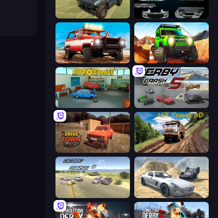
4x4 Offroader
Decorate My BMW M5
Offroad Masters Challenge
Offroad Life 3D
Retro Garage
Derby Crash 5
DriveTown
Hill Travel 3D
Derby Crash 3
Derby Crash 2