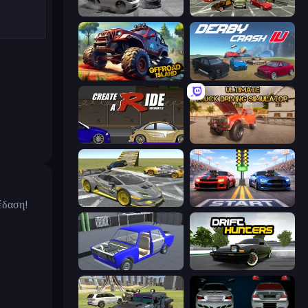
Gearshift One
Evolution Factor
Offroad Island
Derby Crash 4
Create-A-Ride
Ultimate Truck Driving Simulator 2020
έδαση!
Wrong Way
Street Racer 2
Taz Mechanic Simulator
Drift Hunters