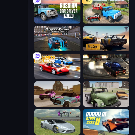
Top
Russian Car Driver ZIL 130
Hustle & Drift in ZIL
Street Racing: Open World
RealDerby - Crash Day
No Limits: Drag Racing
City Classic Car Driving: 131
Village Car Stunts
Truck Driver Easy Road
Sports Cars Driver
Madalin Stunt Cars 2