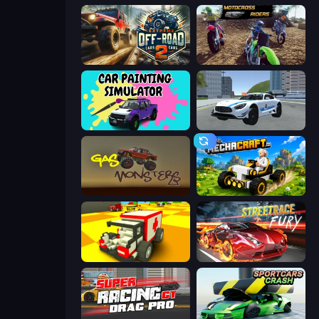
Extreme Offroad Cars 2
MotoCross Riders
Car Painting Simulator
Crazy Stunt Cars 2
Gas Monsters
Mechacraft.io
Blocky Demolition Derby
Street Race Fury