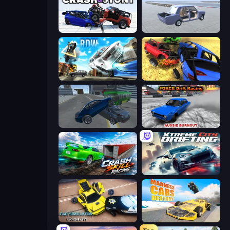
Crash & Stunt
Car Tuning Simulator
Real Drift World
Car Crash Simulator Royale
Offroader V6
Force Drift Racing: Aussie Burnout
Crash Skill Racing
Xtreme City Drifting
Car Simulator: Crash City
Madness Cars Destroy