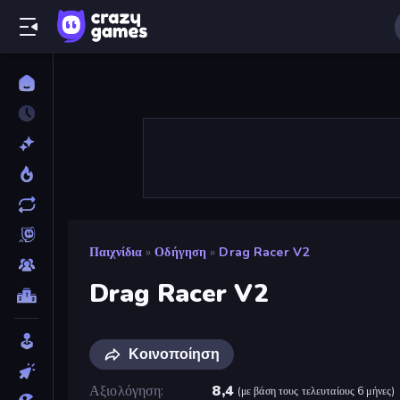
Παιχνίδια
»
Οδήγηση
»
Drag Racer V2
Drag Racer V2
Κοινοποίηση
Αξιολόγηση
8,4
(
με βάση τους τελευταίους 6 μήνες
)