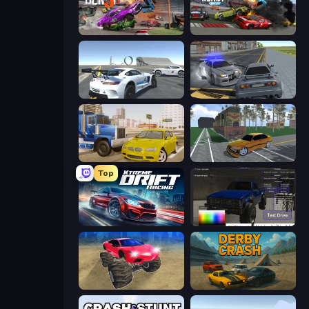
Demolition Derby 3
Demolition Derby 2
Crazy Stunt Cars Multiplayer
RCC City Racing
Crazy Car Stunts
Obby: Car Crash Sandbox
Top
Xtreme DRIFT Racing
Car Inspector: Truck
Monster Cars: Ultimate Simulator
Derby Crash