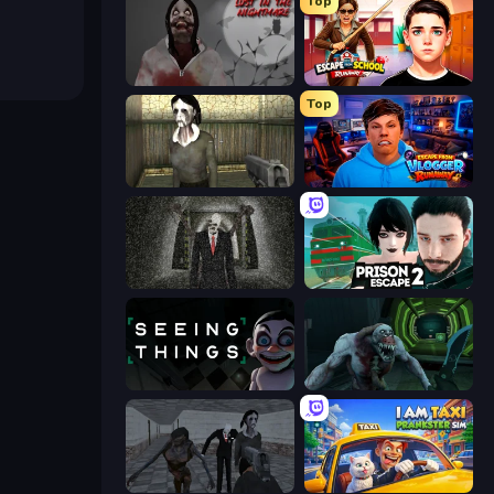
Top
Jeff The Killer: Lost in the Nightmare
Escape from School: Runaway
Top
Slendrina Must Die: The House
Escape from Vlogger: Runaway
Slenderman Must Die: Underground Bunker
Prison Escape 2
Seeing Things
Shoot Your Nightmare: Space Isolation
Slendrina Must Die: The School
I Am Taxi Prankster Sim