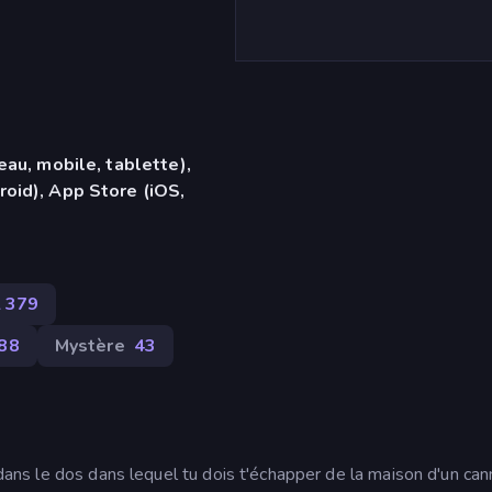
eau, mobile, tablette),
oid), App Store (iOS,
2 379
88
Mystère
43
d dans le dos dans lequel tu dois t'échapper de la maison d'un can