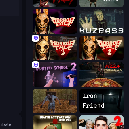
911: Prey
Haunted School
Horror Tale
Kuzbass Horror
Horror Tale 3: The Witch
Horror Tale 2: Samantha
Haunted School 2
Pizza Anomalies
Creepy Granny Scream: Scary Freddy
Iron Friend
nibale