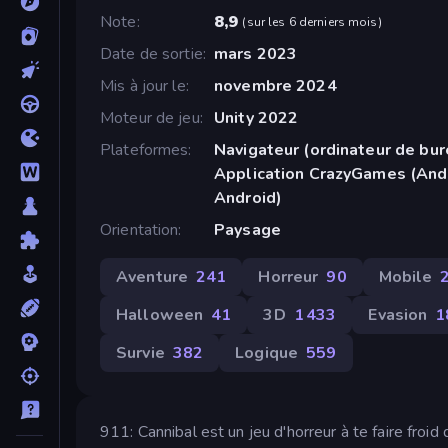
Note
8,9
(
sur les 6 derniers mois
)
Date de sortie
mars 2023
Mis à jour le
novembre 2024
Moteur de jeu
Unity 2022
Plateformes
Navigateur (ordinateur de bur
Application CrazyGames (Andr
Android)
Orientation
Paysage
Aventure
241
Horreur
90
Mobile
Halloween
41
3D
1 433
Evasion
1
Survie
382
Logique
559
911: Cannibal est un jeu d'horreur à te faire froi