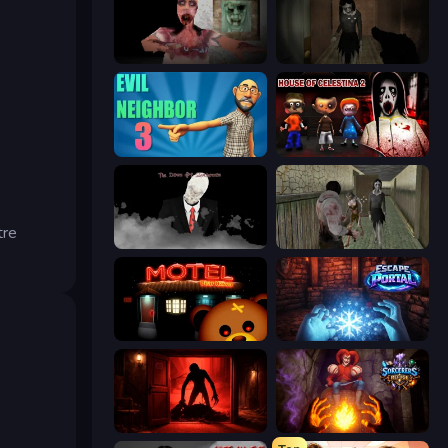
Silent House
Slendrina Must Die: The Forest
Evil Neighbor 3
House of Celestina: Chapter Two
tre
The Dawn of Slenderman
Jeff the Killer vs Slendrina
Bear Haven
Escape Portal
Doors Castle
Sorcerers Refuge