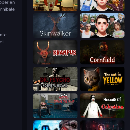
apper en
annibale
Death Attraction: Horror Game
Schoolboy Escape 2
ante
Skinwalker
Schoolboy Escape: Runaway
et
Krampus
Cornfield
Dr. Psycho: Hospital Escape
The Cat in Yellow
Hospital: Survive the Night
House of Celestina