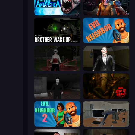
Antarctica 88
Survival Zone Zombie Outbreak
Brother Wake Up
Evil Neighbor
Jeff the Killer: Horrendous Smile
Case: Smile 2
Case: Smile
She is Mad
Evil Neighbor 2
Office Horror Story