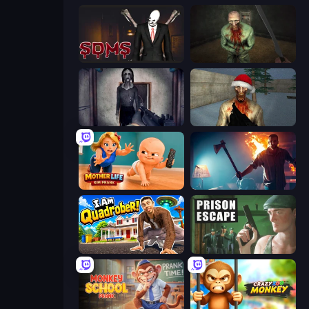
Slenderman Must Die: Sanatorium 2021
Shoot Your Nightmare: The Beginning
Slendrina Must Die: The Cellar
Monster Christmas Terror
Mother Life Simulator: Prank
You Are Being Watched
I Am Quadrober!
Prison Escape