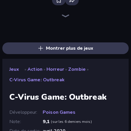
Bloxd.io
Ragdoll Archers
EvoWars.io
Veck.io
Piece of Cake: Merge and Bake
Racing Limits
Traffic Rider
Mahjongg Solitaire
Screw Out: Bolts and Nuts
Words of Wonders
Piles of Mahjong
Designville: Merge & Design
Miniblox
Space Waves
Stickman Clash
SkillWarz
Fortzone Battle Royale
Arrow Escape
Montrer plus de jeux
Jeux
Action
Horreur
Zombie
»
»
»
»
C-Virus Game: Outbreak
C-Virus Game: Outbreak
Développeur
Poison Games
Note
9,1
(
sur les 6 derniers mois
)
Date de sortie
avril 2020