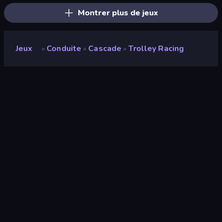
Montrer plus de jeux
Jeux
Conduite
Cascade
Trolley Racing
»
»
»
Trolley Racing
Développeur
Tonny Nevel
Note
8,7
(
sur les 6 derniers mois
)
Date de sortie
avril 2022
Moteur de jeu
Unity 2022
Plateformes
Navigateur (ordinateur de bureau,
mobile, tablette), Application
CrazyGames (Android), App Store
(Android)
Orientation
Paysage