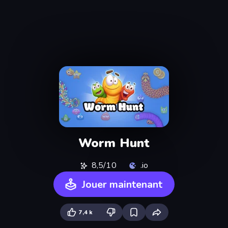
Worm Hunt
8,5/10
.io
Jouer maintenant
7,4 k