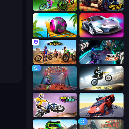
MX Offroad Master
Offroad Island
Rolling Balls Sea Race
Grand Cyber City
Bike Stunts Race Bike Games 3D
Bike Jump
Moto Maniac 2
Super MX - Last Season
Trial Bike Epic Stunts
Hyper Cars Ramp Crash