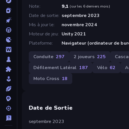
Note
9,1
(
sur les 6 derniers mois
)
Date de sortie
septembre 2023
Mis à jour le
novembre 2024
Moteur de jeu
Unity 2021
Plateforme
Navigateur (ordinateur de bu
Conduite
297
2 joueurs
225
Casca
Défilement Latéral
187
Vélo
62
A
Moto Cross
18
Date de Sortie
septembre 2023