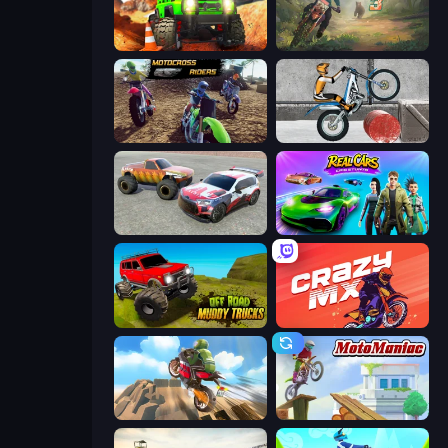
Offroad Life 3D
Moto Maniac 3
MotoCross Riders
Trials Ice Ride
Limitless
Real Cars Epic Stunts
Offroad Muddy Trucks
Crazy MX
Cartoon Moto Stunt
Moto Maniac