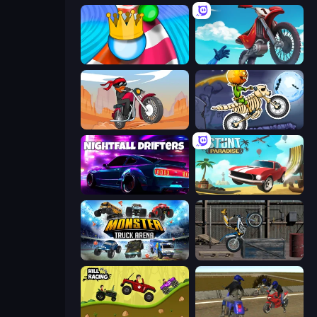
Aquapark Balls Party
Airborne Motocross
Stickman Moto Race Extreme
Moto X3M 6: Spooky Land
Nightfall Drifters
Stunt Paradise
Monster Truck Arena
Trials Ride