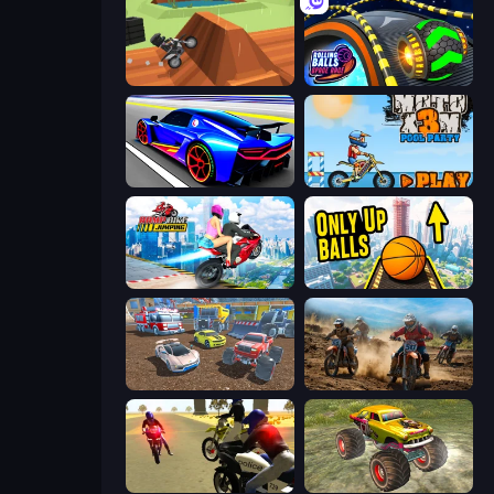
Blocky Trials
Rolling Balls Space Race
Cyber Cars Punk Racing
Moto X3M 5: Pool Party
Ramp Bike Jumping
Only Up Balls
Mad Cars: Racing & Crash
Motocross Dirt Bike Race Games
3D Moto Simulator 2
Real Simulator: Monster Truck