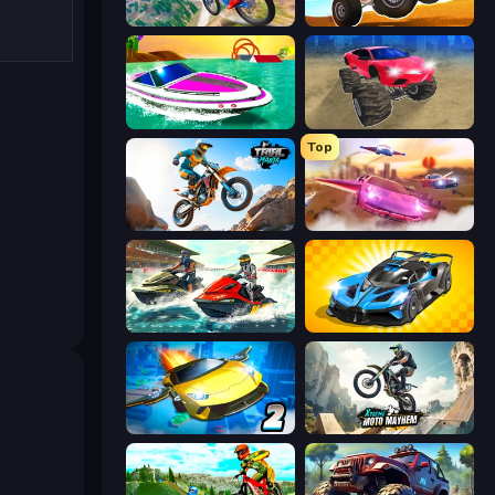
Riders Downhill Racing
ATV Ultimate Offroad
Jet Boat Racing
Monster Cars: Ultimate Simulator
Top
Trial Mania
Ultimate Flying Car
Jetski Race
GT Cars Mega Ramps
Ultimate Flying Car 2
Xtreme Moto Mayhem