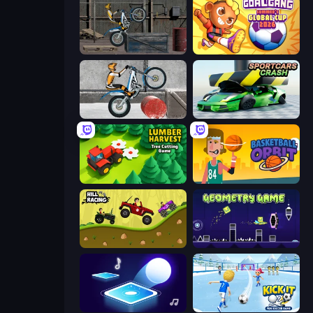
Trials Ride
Goal Gang
Trials Ice Ride
Sportcars Crash
Lumber Harvest: Tree Cutting Game
Basketball Orbit
Hill Racing
Geometry Game
Tile Jumper 3D
Kick It – Fun Soccer Game