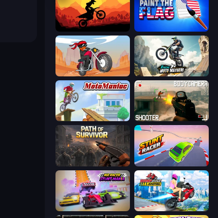
Sunset Bike Racing
Paint the Flag
Stickman Moto Race Extreme
Xtreme Moto Mayhem
Moto Maniac
BodyCamera Shooter
Path of Survivor
Stunt Racer
MR RACER Stunt Mania
Ramp Bike Jumping