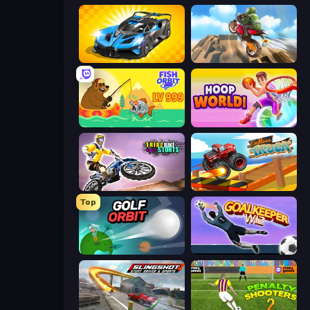
GT Cars Mega Ramps
Cartoon Moto Stunt
Fish Orbit
Hoop World 3D
Trial Bike Epic Stunts
Endless Truck
Top
Golf Orbit
Goalkeeper Wiz