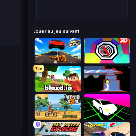
Jouer au jeu suivant
Jump Master: Car Racing
Color Tunnel
Top
Bloxd.io
Ice Dodo
Moto X3M
Slope Car