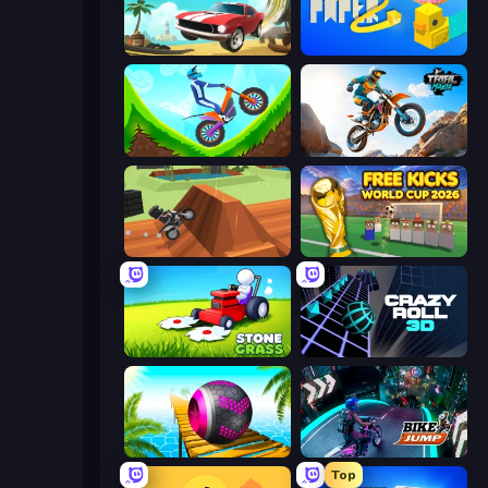
Stunt Paradise
Paper.io 2
Hill Climb on Moto Bike
Trial Mania
Blocky Trials
Free Kicks World Cup 2026
Stone Grass: Mowing Simulator
Crazy Roll 3D
Rolling Balls Sea Race
Bike Jump
Top