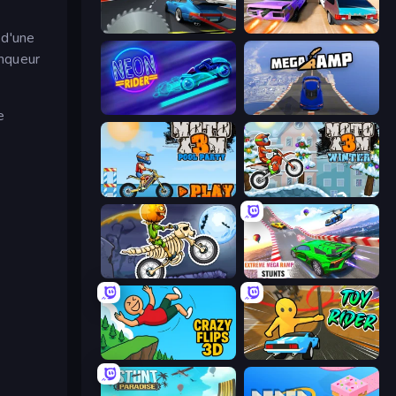
Sky Racer Extreme
Turbo Cars: Pipe Stunts
 d'une
inqueur
Neon Rider
Mega Ramp Car Stunt
e
Moto X3M 5: Pool Party
Moto X3M 4 Winter
Moto X3M 6: Spooky Land
Impossible Mega Ramp Car Stunt
Crazy Flips 3D
Toy Rider