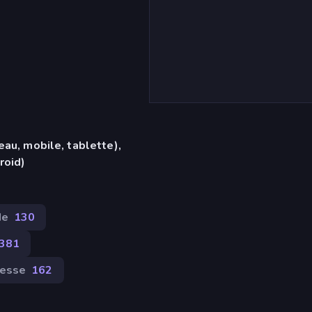
eau, mobile, tablette),
roid)
de
130
381
tesse
162