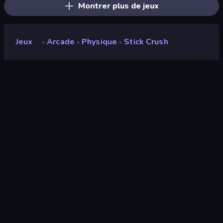
Montrer plus de jeux
Jeux
Arcade
Physique
Stick Crush
»
»
»
Stick Crush
Développeur
FreePDA
Note
8,6
(
sur les 6 derniers mois
)
Date de sortie
août 2024
Moteur de jeu
Unity 2022
Plateformes
Navigateur (ordinateur de bureau,
mobile, tablette), Application
CrazyGames (iOS, Android)
Orientation
Paysage