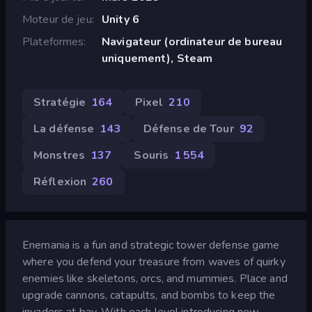
Moteur de jeu
Unity 6
Plateformes
Navigateur (ordinateur de bureau
uniquement), Steam
Stratégie
164
Pixel
210
La défense
143
Défense de Tour
92
Monstres
137
Souris
1 554
Réflexion
260
Enemania is a fun and strategic tower defense game
where you defend your treasure from waves of quirky
enemies like skeletons, orcs, and mummies. Place and
upgrade cannons, catapults, and bombs to keep the
invaders at bay. With each level introducing new