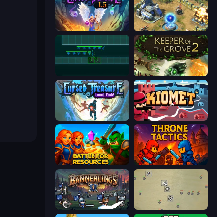
Cursed Treasure 1.5
Battle for the Galaxy
Vector TD
Keeper of the Grove 2
Cursed Treasure Level Pack
Kiomet
Battle for Resources
Throne Tactics
Bannerlings
Desktop Tower Defense