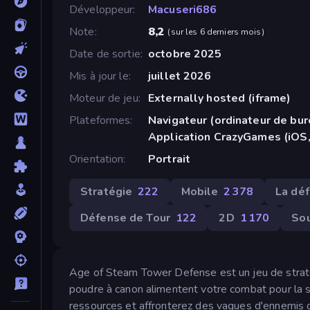
Développeur
Macuseri686
Note
8,2
(
sur les 6 derniers mois
)
Date de sortie
octobre 2025
Mis à jour le
juillet 2026
Moteur de jeu
Externally hosted (iframe)
Plateformes
Navigateur (ordinateur de bur
Application CrazyGames (iOS,
Orientation
Portrait
Stratégie
222
Mobile
2 378
La dé
Défense de Tour
122
2D
1 170
Sou
Age of Steam Tower Defense est un jeu de stratég
poudre à canon alimentent votre combat pour la s
ressources et affronterez des vagues d'ennemis d