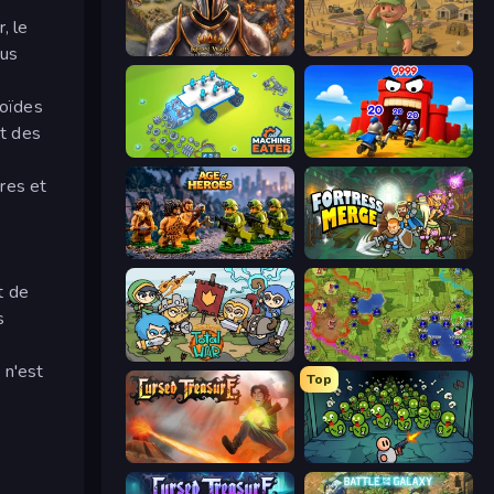
, le
lus
Khan Wars
Army Base Of America
roïdes
et des
Machine Eater
TimeWarriors
ères et
Age of Heroes
Fortress Merge
t de
s
Raid Heroes: Total War
Hex Empire
 n'est
Top
Cursed Treasure
Base Defence