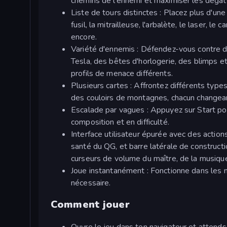
chemins de l'ennemi et maximiser les dégât
Liste de tours distinctes : Placez plus d'une
fusil, la mitrailleuse, l'arbalète, le laser, le
encore.
Variété d'ennemis : Défendez-vous contre de
Tesla, des bêtes d'horlogerie, des blimps e
profils de menace différents.
Plusieurs cartes : Affrontez différents type
des couloirs de montagnes, chacun changeant
Escalade par vagues : Appuyez sur Start po
composition et en difficulté.
Interface utilisateur épurée avec des action
santé du QG, et barre latérale de constructi
curseurs de volume du maître, de la musique
Joue instantanément : Fonctionne dans les 
nécessaire.
Comment jouer
Ouvre le jeu dans ton navigateur et attends