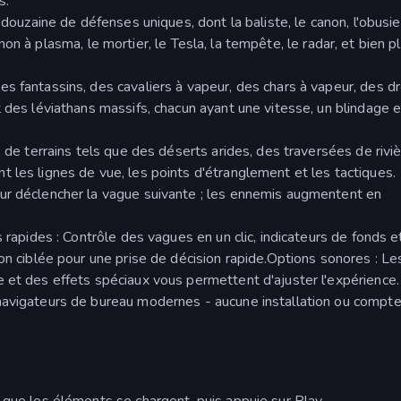
s.
 douzaine de défenses uniques, dont la baliste, le canon, l'obusier
 canon à plasma, le mortier, le Tesla, la tempête, le radar, et bien p
s fantassins, des cavaliers à vapeur, des chars à vapeur, des d
t des léviathans massifs, chacun ayant une vitesse, un blindage 
s de terrains tels que des déserts arides, des traversées de rivi
 les lignes de vue, les points d'étranglement et les tactiques.
ur déclencher la vague suivante ; les ennemis augmentent en
s rapides : Contrôle des vagues en un clic, indicateurs de fonds e
on ciblée pour une prise de décision rapide.Options sonores : Le
 et des effets spéciaux vous permettent d'ajuster l'expérience.
navigateurs de bureau modernes - aucune installation ou compte
 que les éléments se chargent, puis appuie sur Play.