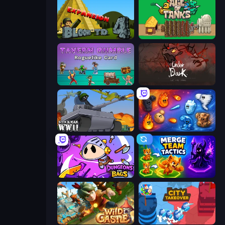
Bloons Tower Defense 4 Expansion
Age of Tanks Warriors: TD War
Tavern Rumble: Roguelike Card
UnderDark: Defense
Stickman WW2
Elemental Merge
Dungeons and Bags
Merge Team Tactics
Wild Castle TD: Grow Empire
City Takeover