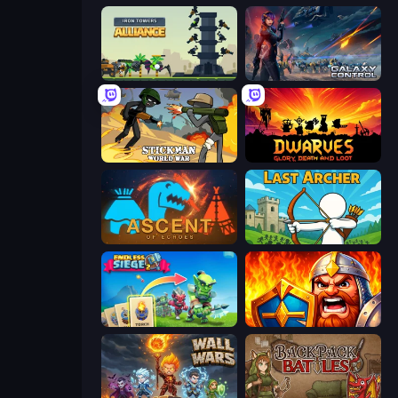
Iron Towers Alliance
Galaxy Control: 3D Strategy
Stickman World War
Dwarves: Glory, Death, and Loot
Ascent of Echoes
Last Archer
Endless Siege 2
WarLink: Crown & Clash