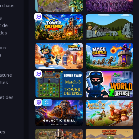
u chaos.
Takeover
Idle Zombie Wave: Survivors
s
t de
 des
Tower Defense
Bloons Tower Defense 4
aux
a
Tower Battle
Mage Castle Idle Defense
hacune
lles
Tower Swap
World Z Defense - Zombie Defense
 et des
Galactic Drill
Infinity Kingdom
les