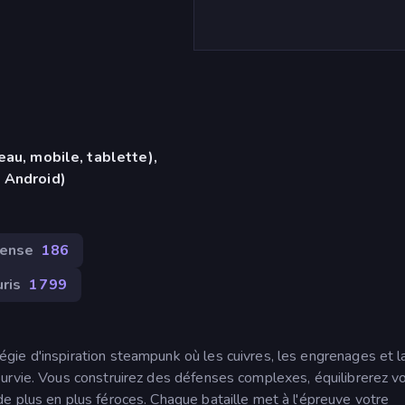
eau, mobile, tablette),
 Android)
fense
186
ris
1 799
ie d'inspiration steampunk où les cuivres, les engrenages et l
urvie. Vous construirez des défenses complexes, équilibrerez v
e plus en plus féroces. Chaque bataille met à l'épreuve votre