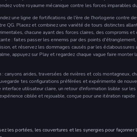
défendez votre royaume mécanique contre les forces imparables d
une ligne de fortifications de l'ère de l'horlogerie contre de
re QG. Placez et combinez une variété de tours distinctes allan
érimentales, chacune ayant des forces claires, des compromis et
nte : faites passer les ennemis par des points d'étranglement,
cision, et réservez les dommages causés par les éclaboussures 
lme, appuyez sur Play et regardez chaque vague faire monter l
n : canyons arides, traversées de rivières et cols montagneux, c
Sauvegarde tes configurations préférées et expérimente de nouve
terface utilisateur claire, un retour d'information lisible sur les
périence ciblée et rejouable, conçue pour une itération rapide
z les portées, les couvertures et les synergies pour façonner 