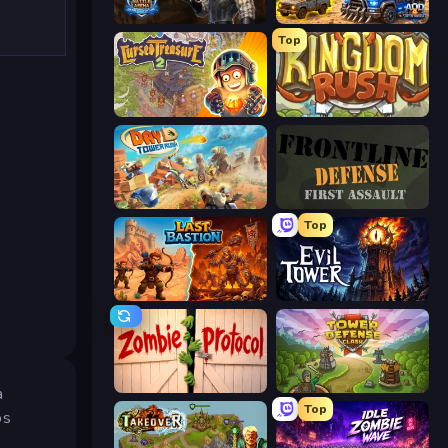
Battle Arena
AOD - Art Of Defense
Top
Cursed Treasure 2
Kingdom Rush
Day D Tower Rush
Frontline Defense
Top
Last Bastion
Evil Tower
Zombie Protocol
Tower Defense Clash
a
Top
os