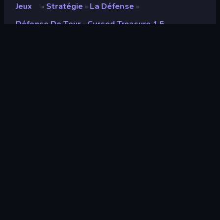
Jeux
Stratégie
La Défense
»
»
»
Défense De Tour
Cursed Treasure 1.5
»
Cursed Treasure 1.5
Développeur
IriySoft
Note
9,0
(
sur les 6 derniers mois
)
Date de sortie
août 2022
Mis à jour le
avril 2026
Moteur de jeu
HTML5
Plateformes
Navigateur (ordinateur de bureau,
mobile, tablette), Application
CrazyGames (iOS, Android), App
Store (iOS, Android)
Orientation
Paysage