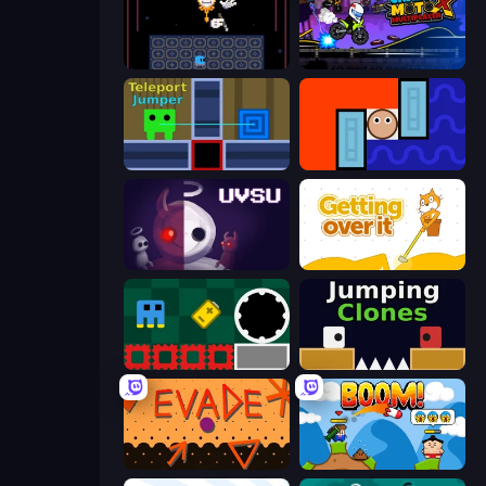
Just One Boss
Crazy MotoX Multiplayer
Teleport Jumper
Lava and Aqua
UVSU
Getting Over It
Jump and Hover
Jumping Clones
Evade
Boom!