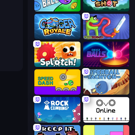
Rough Ball
Goober Shot
Goober Royale
Frogiddy
Splotch!
Deez Balls
Speed Dash
Hyperball Tachyon
Rock Climbing?
OvO.io