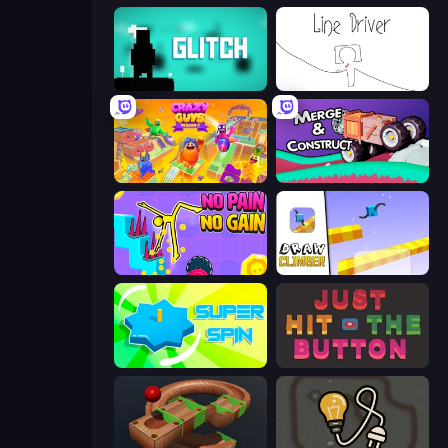
Glitch
Line Driver
Crazy Guys
Merge & Construct
No Pain No Gain - Ragdoll Sandbox
Draw Climber
Super Spin
Just Hit the Button