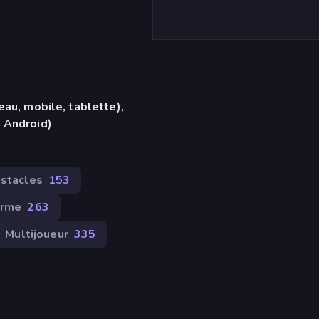
eau, mobile, tablette),
 Android)
bstacles
153
orme
263
Multijoueur
335