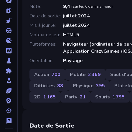
Note
9,4
(
sur les 6 derniers mois
)
Date de sortie
juillet 2024
Mis à jour le
juillet 2024
Moteur de jeu
HTML5
Plateformes
Navigateur (ordinateur de bur
Application CrazyGames (iOS,
Orientation
Paysage
Action
700
Mobile
2 369
Saut d'o
Difficiles
88
Physique
395
Platef
2D
1 165
Party
21
Souris
1 795
Date de Sortie