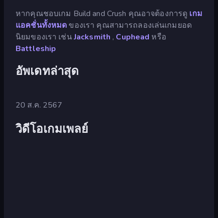
หากคุณชอบเกม Build and Crush คุณอาจต้องการดู
เกม
แอคชั่นทั้งหมด
ของเรา คุณสามารถลองเล่นเกมยอด
นิยมของเรา เช่น
Jacksmith
,
Cuphead
หรือ
Battleship
อัพเดทล่าสุด
20 ส.ค. 2567
วิดีโอเกมเพลย์