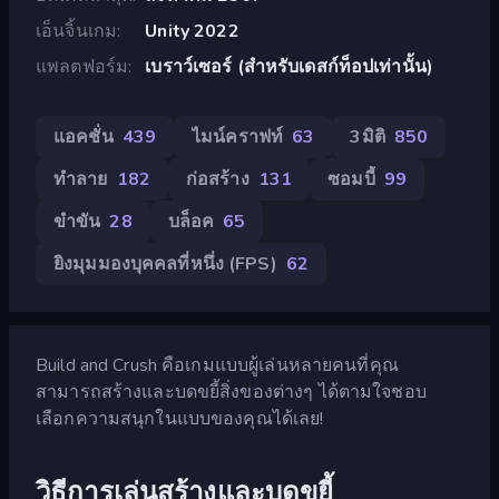
เอ็นจิ้นเกม
Unity 2022
แพลตฟอร์ม
เบราว์เซอร์ (สำหรับเดสก์ท็อปเท่านั้น)
แอคชั่น
439
ไมน์คราฟท์
63
3มิติ
850
ทำลาย
182
ก่อสร้าง
131
ซอมบี้
99
ขำขัน
28
บล็อค
65
ยิงมุมมองบุคคลที่หนึ่ง (FPS)
62
Build and Crush คือเกมแบบผู้เล่นหลายคนที่คุณ
สามารถสร้างและบดขยี้สิ่งของต่างๆ ได้ตามใจชอบ
เลือกความสนุกในแบบของคุณได้เลย!
วิธีการเล่นสร้างและบดขยี้